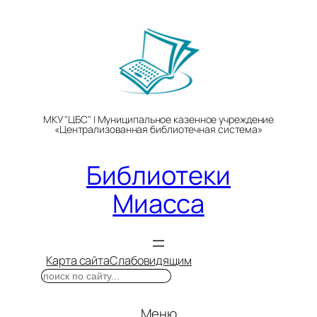
Перейти
к
содержимому
МКУ "ЦБС" | Муниципальное казенное учреждение
«Централизованная библиотечная система»
Библиотеки
Миасса
Карта сайта
Слабовидящим
Поиск
Меню