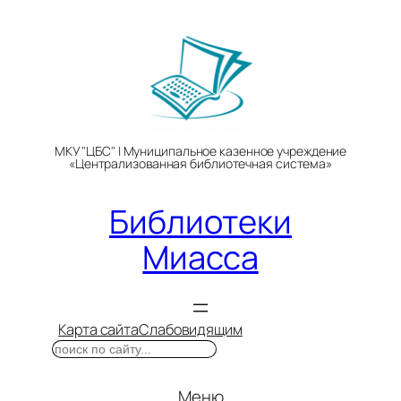
Перейти
к
содержимому
МКУ "ЦБС" | Муниципальное казенное учреждение
«Централизованная библиотечная система»
Библиотеки
Миасса
Карта сайта
Слабовидящим
Поиск
Меню