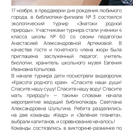
17 ноября, в преддверии дня рождения любимого
города, в библиотеке-филиале №3 состоялся
экологический турнир «Знатоки родной
природы». Участниками турнира стали ученики 4
класса школы №60 со своим педагогом
Анастасией Александровной Артемовой. В
качестве гостя и почётного члена жюри была
приглашена заслуженный педагог, учитель
биологии, хранитель школьного музея Евгения
Ивановна Копылова.
В начале турнира дети посмотрели видеоролик
«Красота родного края». «Спасите наши души!
Спасите нашу сушу! Спасите нашу воду! Спасите
мать природу!» — такими словами начала
мероприятие ведущий библиотекарь Светлана
Александровна Шульгина. Ребята разделились
на две команды «Кедр» и «Зелёная планета»,
выбрали капитанов, и соревнование началось!
Команды состязались в викторине-разминке по