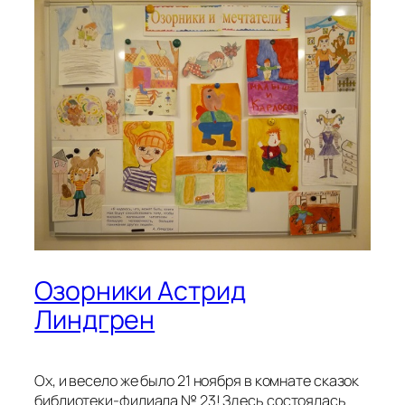
Озорники Астрид
Линдгрен
Ох, и весело же было 21 ноября в комнате сказок
библиотеки-филиала № 23! Здесь состоялась