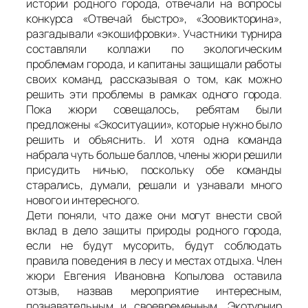
истории родного города, отвечали на вопросы
конкурса «Отвечай быстро», «Зоовикторина»,
разгадывали «экошифровки». Участники турнира
составляли коллажи по экологическим
проблемам города, и капитаны защищали работы
своих команд, рассказывая о том, как можно
решить эти проблемы в рамках одного города.
Пока жюри совещалось, ребятам были
предложены «Экоситуации», которые нужно было
решить и объяснить. И хотя одна команда
набрала чуть больше баллов, члены жюри решили
присудить ничью, поскольку обе команды
старались, думали, решали и узнавали много
нового и интересного.
Дети поняли, что даже они могут внести свой
вклад в дело защиты природы родного города,
если не будут мусорить, будут соблюдать
правила поведения в лесу и местах отдыха. Член
жюри Евгения Ивановна Копылова оставила
отзыв, назвав мероприятие интересным,
познавательным и своевременным. Экотурнир