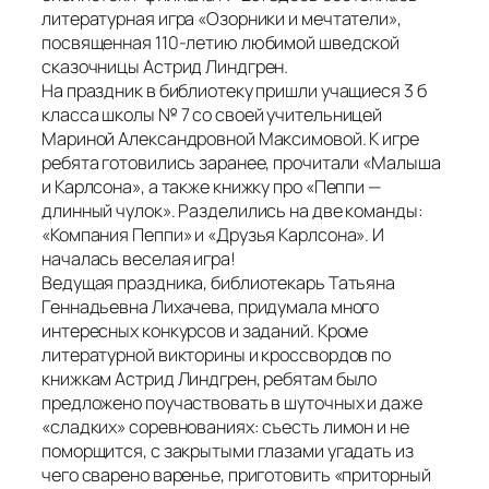
литературная игра «Озорники и мечтатели»,
посвященная 110-летию любимой шведской
сказочницы Астрид Линдгрен.
На праздник в библиотеку пришли учащиеся 3 б
класса школы № 7 со своей учительницей
Мариной Александровной Максимовой. К игре
ребята готовились заранее, прочитали «Малыша
и Карлсона», а также книжку про «Пеппи —
длинный чулок». Разделились на две команды:
«Компания Пеппи» и «Друзья Карлсона». И
началась веселая игра!
Ведущая праздника, библиотекарь Татьяна
Геннадьевна Лихачева, придумала много
интересных конкурсов и заданий. Кроме
литературной викторины и кроссвордов по
книжкам Астрид Линдгрен, ребятам было
предложено поучаствовать в шуточных и даже
«сладких» соревнованиях: съесть лимон и не
поморщится, с закрытыми глазами угадать из
чего сварено варенье, приготовить «приторный