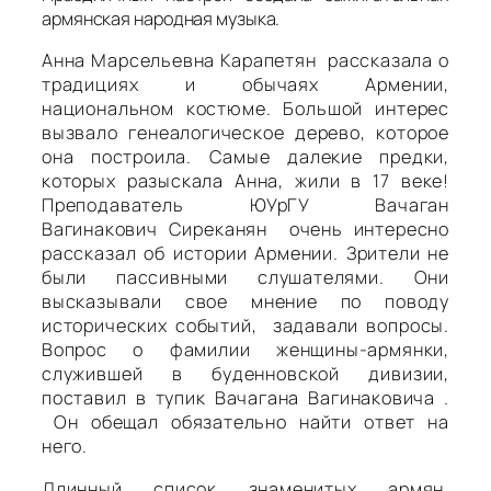
армянская народная музыка.
Анна Марсельевна
Карапетян рассказала о
традициях и обычаях Армении,
национальном костюме. Большой интерес
вызвало генеалогическое дерево, которое
она построила. Самые далекие предки,
которых разыскала Анна, жили в 17 веке!
Преподаватель ЮУрГУ
Вачаган
Вагинакович
Сиреканян очень интересно
рассказал об истории Армении. Зрители не
были пассивными слушателями. Они
высказывали свое мнение по поводу
исторических событий, задавали вопросы.
Вопрос о фамилии женщины-армянки,
служившей в буденновской дивизии,
поставил в тупик Вачагана Вагинаковича .
Он обещал обязательно найти ответ на
него.
Длинный список знаменитых армян,