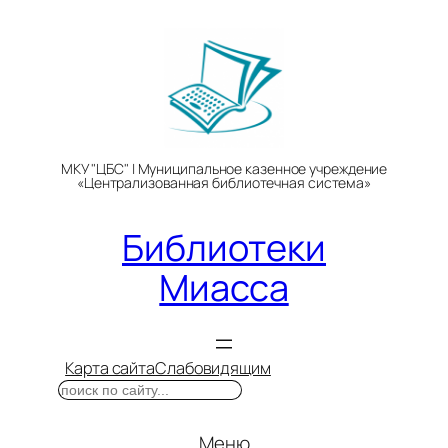
Перейти
к
содержимому
МКУ "ЦБС" | Муниципальное казенное учреждение
«Централизованная библиотечная система»
Библиотеки
Миасса
Карта сайта
Слабовидящим
Поиск
Меню