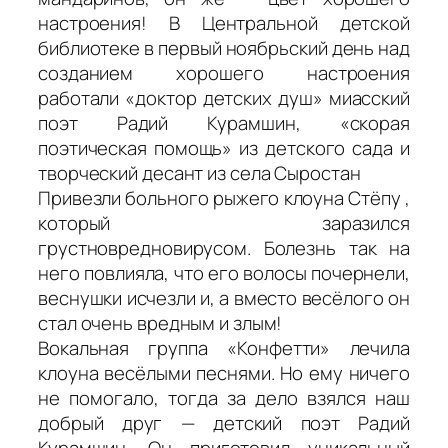
настроения! В Центральной детской
библиотеке в первый ноябрьский день над
созданием хорошего настроения
работали «доктор детских душ» миасский
поэт Радий Курамшин, «скорая
поэтическая помощь» из детского сада и
творческий десант из села Сыростан
Привезли больного рыжего клоуна Стёпу ,
который заразился
грустновредновирусом. Болезнь так на
него повлияла, что его волосы почернели,
веснушки исчезли и, а вместо весёлого он
стал очень вредным и злым!
Вокальная группа «Конфетти» лечила
клоуна весёлыми песнями. Но ему ничего
не помогало, тогда за дело взялся наш
добрый друг — детский поэт Радий
Курамшин. Он приготовил уникальный