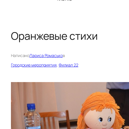
Оранжевые стихи
Написано
Лариса Ромасько
в
Городские мероприятия
, 
Филиал 22