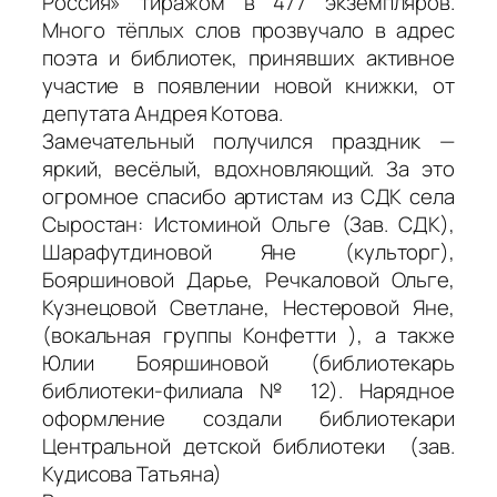
Россия» тиражом в 477 экземпляров.
Много тёплых слов прозвучало в адрес
поэта и библиотек, принявших активное
участие в появлении новой книжки, от
депутата Андрея Котова.
Замечательный получился праздник —
яркий, весёлый, вдохновляющий. За это
огромное спасибо артистам из СДК села
Сыростан: Истоминой Ольге (Зав. СДК),
Шарафутдиновой Яне (культорг),
Бояршиновой Дарье, Речкаловой Ольге,
Кузнецовой Светлане, Нестеровой Яне,
(вокальная группы Конфетти ), а также
Юлии Бояршиновой (библиотекарь
библиотеки-филиала № 12). Нарядное
оформление создали библиотекари
Центральной детской библиотеки (зав.
Кудисова Татьяна)