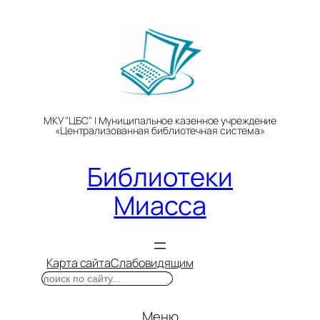
Перейти
к
содержимому
МКУ "ЦБС" | Муниципальное казенное учреждение
«Централизованная библиотечная система»
Библиотеки
Миасса
Карта сайта
Слабовидящим
Поиск
Меню