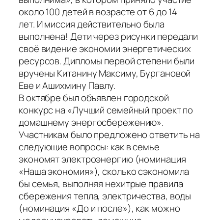
около 100 детей в возрасте от 6 до 14
лет. И миссия действительно была
выполнена! Дети через рисунки передали
своё видение экономии энергетических
ресурсов. Дипломы первой степени были
вручены Китанину Максиму, Бургановой
Еве и Ашихмину Павлу.
В октябре был объявлен городской
конкурс на «Лучший семейный проект по
домашнему энергосбережению».
Участникам было предложено ответить на
следующие вопросы: как в семье
экономят электроэнергию (номинация
«Наша экономия»), сколько сэкономила
бы семья, выполняя нехитрые правила
сбережения тепла, электричества, воды
(номинация «До и после»), как можно