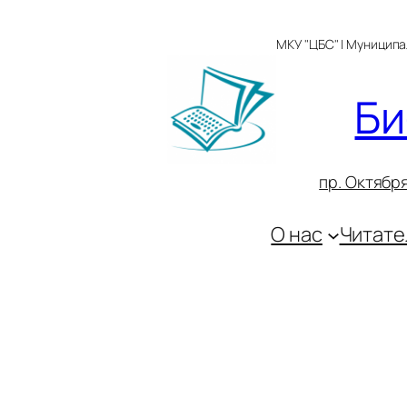
Перейти
к
МКУ "ЦБС" | Муницип
содержимому
Би
пр. Октября
О нас
Читате