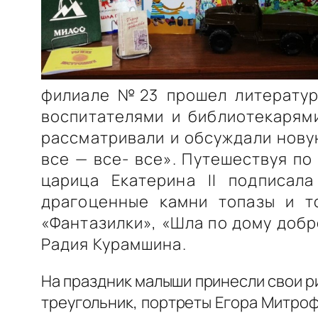
филиале №23 прошел литератур
воспитателями и библиотекаря
рассматривали и обсуждали нов
все — все- все». Путешествуя по
царица Екатерина II подписал
драгоценные камни топазы и т
«Фантазилки», «Шла по дому добр
Радия Курамшина.
На праздник малыши принесли свои ри
треугольник, портреты Егора Митро