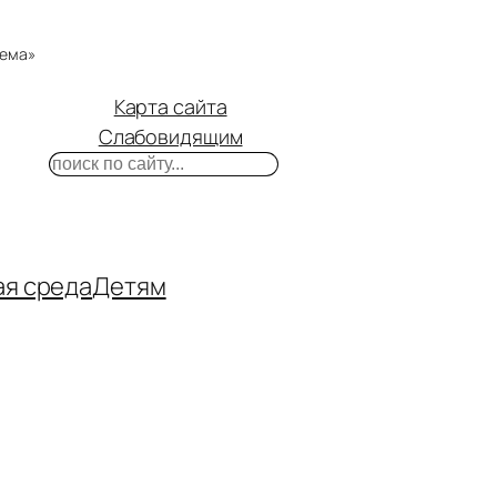
тема»
Карта сайта
Слабовидящим
Поиск
m
ube
нтакте
ая среда
Детям