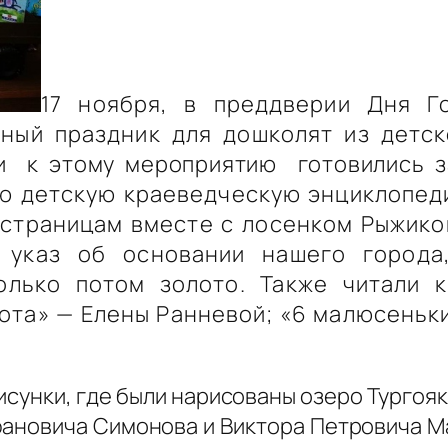
17 ноября, в преддверии Дня Г
ный праздник для дошколят из детск
ми
к этому мероприятию
готовились
з
ую детскую краеведческую энциклопед
 страницам вместе с лосенком Рыжиком
а указ об основании нашего город
олько потом золото. Также читали 
ота» — Елены Ранневой; «6 малюсеньк
сунки, где были нарисованы озеро Тургояк
фановича Симонова и Виктора Петровича Ма