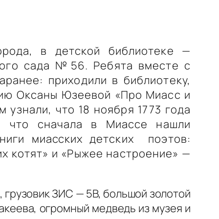
орода, в детской библиотеке —
ого сада №56. Ребята вместе с
аранее: п
риходили в библиотеку,
ию Оксаны Юзеевой «Про Миасс и
 узнали, что 18 ноября 1773 года
а, что сначала в Миассе нашли
книги
миасских
детских поэтов:
их котят» и «Рыжее настроение» —
, грузовик ЗИС — 5В, большой золотой
кеева, огромный медведь из музея и