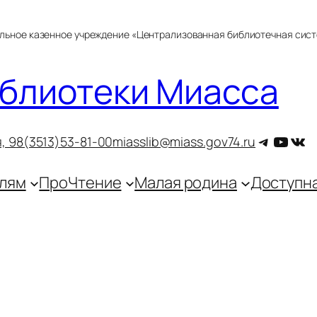
альное казенное учреждение «Централизованная библиотечная сис
блиотеки Миасса
Telegra
YouT
ВКо
, 9
8(3513)53-81-00
miasslib@miass.gov74.ru
лям
ПроЧтение
Малая родина
Доступн