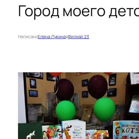
Город моего дет
Написано
Елена Лукина
в
Филиал 23