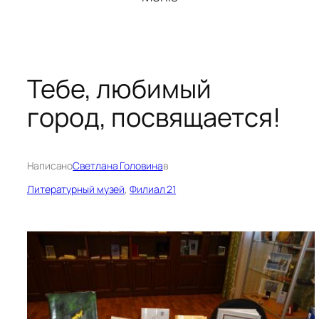
Тебе, любимый
город, посвящается!
Написано
Светлана Головина
в
Литературный музей
, 
Филиал 21