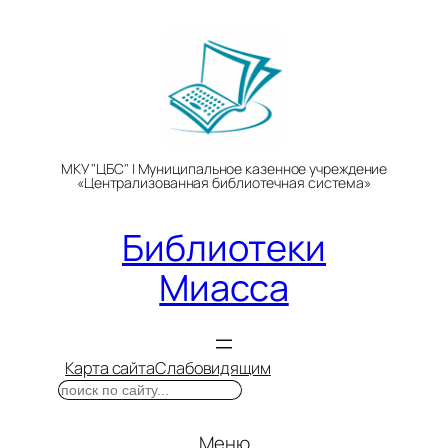
Перейти
к
содержимому
МКУ "ЦБС" | Муниципальное казенное учреждение
«Централизованная библиотечная система»
Библиотеки
Миасса
Карта сайта
Слабовидящим
Поиск
Меню