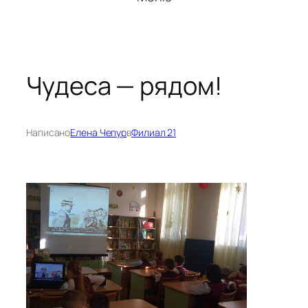
Чудеса — рядом!
Написано
Елена Чепур
в
Филиал 21