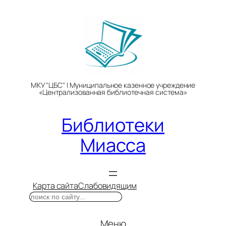
Перейти
к
содержимому
МКУ "ЦБС" | Муниципальное казенное учреждение
«Централизованная библиотечная система»
Библиотеки
Миасса
Карта сайта
Слабовидящим
Поиск
Меню