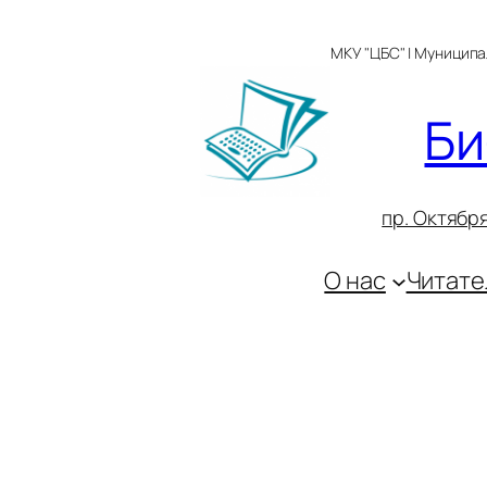
Перейти
к
МКУ "ЦБС" | Муницип
содержимому
Би
пр. Октября
О нас
Читате