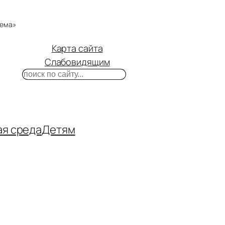
тема»
Карта сайта
Слабовидящим
Поиск
m
ube
нтакте
ая среда
Детям