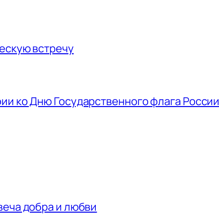
ескую встречу
ии ко Дню Государственного флага Росси
веча добра и любви