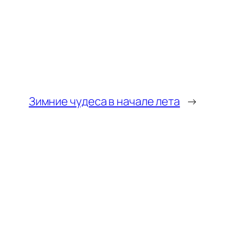
Зимние чудеса в начале лета
→