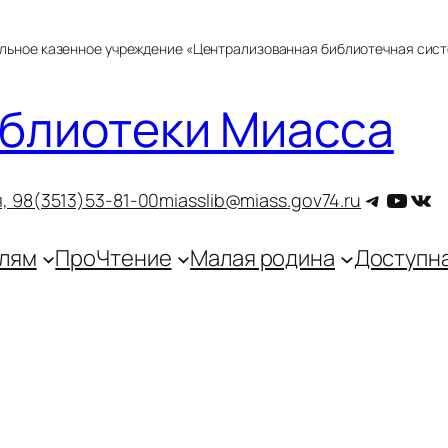
альное казенное учреждение «Централизованная библиотечная сис
блиотеки Миасса
Telegra
YouT
ВКо
, 9
8(3513)53-81-00
miasslib@miass.gov74.ru
лям
ПроЧтение
Малая родина
Доступн