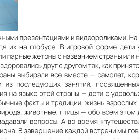
ными презентациями и видеороликами. На 
одя их на глобусе. В игровой форме дети
ли парные жетоны с названием страны или 
доровались друг с другом так, как принято
аны выбирали все вместе — самолет, кора
м из последующих занятий, посвященных
ия на языке этой страны — дети с удоволь
бычные факты и традиции, жизнь взрослых 
рирода, животные, птицы — обо всем этом 
 задавали вопросы. А во время «путешест
иона. В завершение каждой встречи мы го