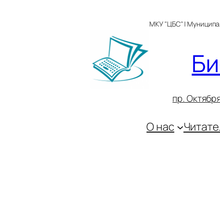
Перейти
к
МКУ "ЦБС" | Муницип
содержимому
Би
пр. Октября
О нас
Читате