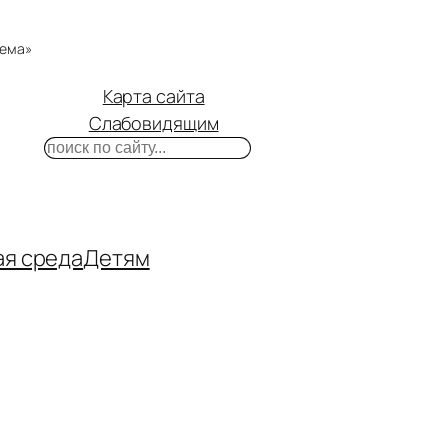
тема»
Карта сайта
Слабовидящим
Поиск
m
ube
нтакте
ая среда
Детям