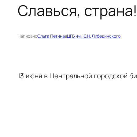
Славься, страна
Написано
Ольга Петина
в
ЦГБ им. Ю.Н. Либединского
13 июня в Центральной городской б