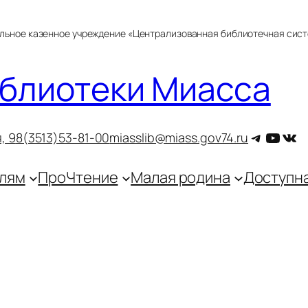
альное казенное учреждение «Централизованная библиотечная сис
блиотеки Миасса
Telegra
YouT
ВКо
, 9
8(3513)53-81-00
miasslib@miass.gov74.ru
лям
ПроЧтение
Малая родина
Доступн