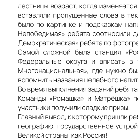
лестницы возраст, когда изменяется
вставляли пропущенные слова в тек
было по картинке и подсказкам нап
Непобедимая» ребята соотносили да
Демократическая» ребята по фотогра
Самой сложной была станция «Ро
Федеральные округа и вписать в 
Многонациональная», где нужно бы
вспомнить названия целебного напитк
Во время выполнения заданий ребята
Команды «Ромашка» и Матрёшка» по
участники получили сладкие призы.
Главный вывод, к которому пришли ре
географию, государственное устрой
Великой страны, как Россия!