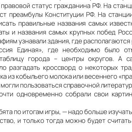
 правовой статус гражданина РФ. На стан
ст преамбулы Конституции РФ. На станц
исать правильные названия самых извест
ты и названия самых крупных побед Росс
фиям узнавали здания, где располагаются 
ссия Единая», где необходимо было от
таблицу города – центры округов. А с
ло разгадать кроссворд о некоторых тра
а из кобыльего молока или весеннего «пра
 могли пользоваться справочной литератур
чти одновременно собрали свои картин
бята по итогам игры, — надо больше изучать
ство, и только тогда можно будет считат