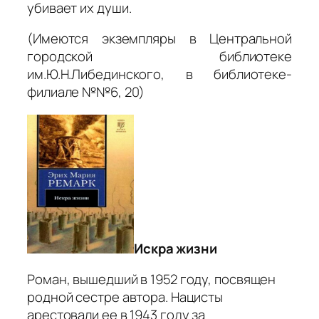
убивает их души.
(Имеются экземпляры в Центральной
городской библиотеке
им.Ю.Н.Либединского, в библиотеке-
филиале №№6, 20)
Искра жизни
Роман, вышедший в 1952 году, посвящен
родной сестре автора. Нацисты
арестовали ее в 1943 году за