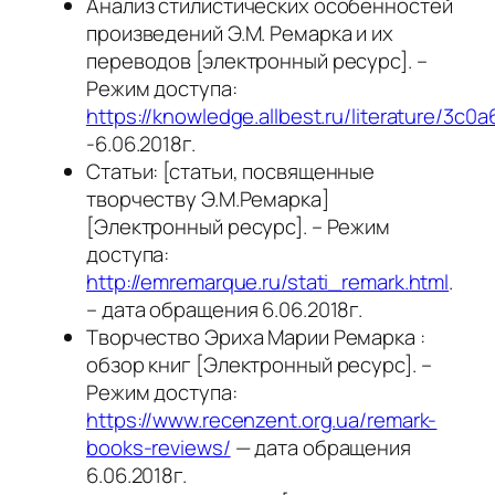
Анализ стилистических особенностей
произведений Э.М. Ремарка и их
переводов [электронный ресурс]. –
Режим доступа:
https://knowledge.allbest.ru/literature/
-6.06.2018г.
Статьи: [статьи, посвященные
творчеству Э.М.Ремарка]
[Электронный ресурс]. – Режим
доступа:
http://emremarque.ru/stati_remark.html
.
– дата обращения 6.06.2018г.
Творчество Эриха Марии Ремарка :
обзор книг [Электронный ресурс]. –
Режим доступа:
https://www.recenzent.org.ua/remark-
books-reviews/
— дата обращения
6.06.2018г.