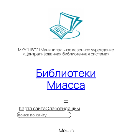
Перейти
к
содержимому
МКУ "ЦБС" | Муниципальное казенное учреждение
«Централизованная библиотечная система»
Библиотеки
Миасса
Карта сайта
Слабовидящим
Поиск
Меню