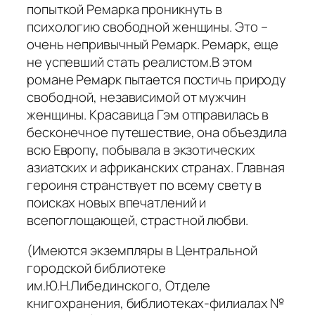
попыткой Ремарка проникнуть в
психологию свободной женщины. Это –
очень непривычный Ремарк. Ремарк, еще
не успевший стать реалистом.В этом
романе Ремарк пытается постичь природу
свободной, независимой от мужчин
женщины. Красавица Гэм отправилась в
бесконечное путешествие, она объездила
всю Европу, побывала в экзотических
азиатских и африканских странах. Главная
героиня странствует по всему свету в
поисках новых впечатлений и
всепоглощающей, страстной любви.
(Имеются экземпляры в Центральной
городской библиотеке
им.Ю.Н.Либединского, Отделе
книгохранения, библиотеках-филиалах №