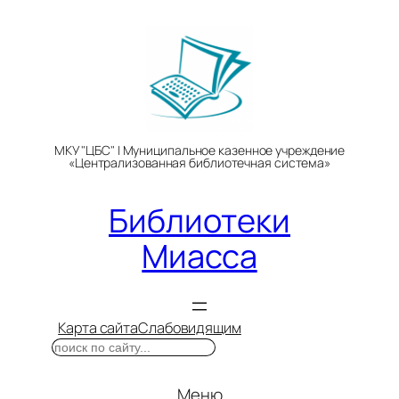
Перейти
к
содержимому
МКУ "ЦБС" | Муниципальное казенное учреждение
«Централизованная библиотечная система»
Библиотеки
Миасса
Карта сайта
Слабовидящим
Поиск
Меню