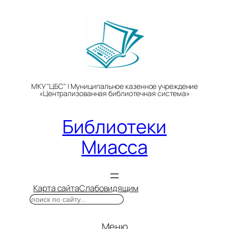
Перейти
к
содержимому
МКУ "ЦБС" | Муниципальное казенное учреждение
«Централизованная библиотечная система»
Библиотеки
Миасса
Карта сайта
Слабовидящим
Поиск
Меню