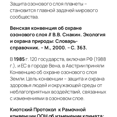
Защита озонового слоя планеты –
становится главной задачей мирового
сообщества.
Венская конвенция об охране
озонового слоя
// В.В. Снакин. Экология
и охрана природы: Словарь-
справочник. – М., 2000. – С. 363.
В
1985
г. 120 государств, включая РФ (1988
г.), и ЕС в городе Вена, в Австрии приняли
Конвенцию об охране озонового слоя
Земли. Цель конвенции – защита и охрана
здоровья людей и окружающей среды от
неблагоприятных воздействий, связанных
с изменениями в озоновом слое.
Киотский Протокол к Рамочной
конвенции ООН об изменении климата: