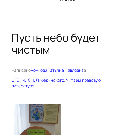
Пусть небо будет
чистым
Написано
Рожкова Татьяна Павловна
в
ЦГБ им. Ю.Н. Либединского
, 
Читаем правовую
литературу