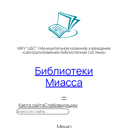
Перейти
к
содержимому
МКУ "ЦБС" | Муниципальное казенное учреждение
«Централизованная библиотечная система»
Библиотеки
Миасса
Карта сайта
Слабовидящим
Поиск
Меню