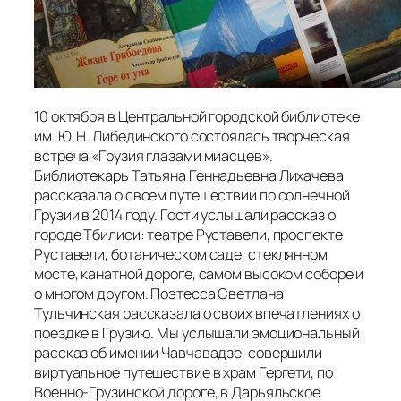
10 октября в Центральной городской библиотеке
им. Ю. Н. Либединского состоялась творческая
встреча «Грузия глазами миасцев».
Библиотекарь Татьяна Геннадьевна Лихачева
рассказала о своем путешествии по солнечной
Грузии в 2014 году. Гости услышали рассказ о
городе Тбилиси: театре Руставели, проспекте
Руставели, ботаническом саде, стеклянном
мосте, канатной дороге, самом высоком соборе и
о многом другом. Поэтесса Светлана
Тульчинская рассказала о своих впечатлениях о
поездке в Грузию. Мы услышали эмоциональный
рассказ об имении Чавчавадзе, совершили
виртуальное путешествие в храм Гергети, по
Военно-Грузинской дороге, в Дарьяльское