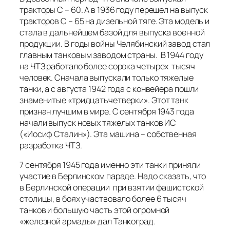
тракторы С – 60. А в 1936 году перешел на выпуск
тракторов С – 65 на дизельной тяге. Эта модель и
стала в дальнейшем базой для выпуска военной
продукции. В годы войны Челябинский завод стал
главным танковым заводом страны. В 1944 году
на ЧТЗ работало более сорока четырех тысяч
человек. Сначала выпускали только тяжелые
танки, а с августа 1942 года с конвейера пошли
знаменитые «тридцатьчетверки». Этот танк
признан лучшим в мире. С сентября 1943 года
начали выпуск новых тяжелых танков ИС
(«Иосиф Сталин»). Эта машина – собственная
разработка ЧТЗ.
7 сентября 1945 года именно эти танки приняли
участие в Берлинском параде. Надо сказать, что
в Берлинской операции при взятии фашистской
столицы, в боях участвовало более 6 тысяч
танков и большую часть этой огромной
«железной армады» дал Танкоград.