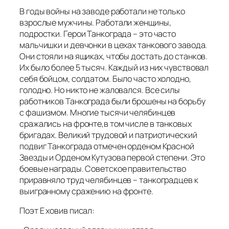
В годы войны на заводе работали не только
взрослые мужчины. Работали женщины,
подростки. Герои Танкограда – это часто
мальчишки и девчонки в цехах танкового завода.
Они стояли на ящиках, чтобы достать до станков.
Их было более 5 тысяч. Каждый из них чувствовал
себя бойцом, солдатом. Было часто холодно,
голодно. Но никто не жаловался. Все силы
работников Танкограда были брошены на борьбу
с фашизмом. Многие тысячи челябинцев
сражались на фронте,в том числе в танковых
бригадах. Великий трудовой и патриотический
подвиг Танкограда отмечен орденом Красной
Звезды и Орденом Кутузова первой степени. Это
боевые награды. Советское правительство
приравняло труд челябинцев – танкоградцев к
выигранному сражению на фронте.
Поэт Е ховив писал: