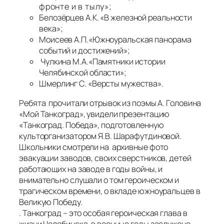
фронте и в тылу»;
Белозёрцев А.К. «В железной реальности
века»;
Моисеев А.П.«Южноуральская панорама
событий и достижений»;
Чулкина М.А.«Памятники истории
Челябинской области»;
Шмерлинг С. «Версты мужества».
Ребята прочитали отрывок из поэмы А. Головина
«Мой Танкоград», увидели презентацию
«Танкоград. Победа», подготовленную
культорганизатором Я.В. Шарафутдиновой.
Школьники смотрели на архивные фото
эвакуации заводов, своих сверстников, детей
работающих на заводе в годы войны, и
внимательно слушали о том героическом и
трагическом времени, о вкладе южноуральцев в
Великую Победу.
. Танкоград – это особая героическая глава в
жизни Челябинска, в военные годы заслужено