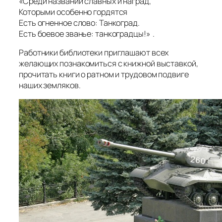
«Среди названий славных и наград,
Которыми особенно гордятся
Есть огненное слово: Танкоград.
Есть боевое званье: танкоградцы!» .
Работники библиотеки приглашают всех
желающих познакомиться с книжной выставкой,
прочитать книги о ратном и трудовом подвиге
наших земляков.