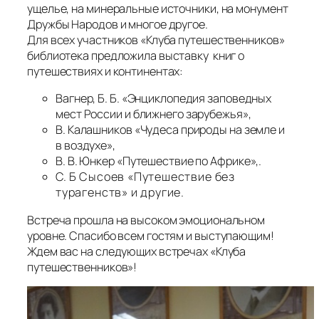
ущелье, на минеральные источники, на монумент
Дружбы Народов и многое другое.
Для всех участников «Клуба путешественников»
библиотека предложила выставку книг о
путешествиях и континентах:
Вагнер, Б. Б. «Энциклопедия заповедных
мест России и ближнего зарубежья»,
В. Калашников «Чудеса природы на земле и
в воздухе»,
В. В. Юнкер «Путешествие по Африке»,.
С.
Б
Сысоев «Путешествие без
турагенств» и другие.
Встреча прошла на высоком эмоциональном
уровне. Спасибо всем гостям и выступающим!
Ждем вас на следующих встречах «Клуба
путешественников»!