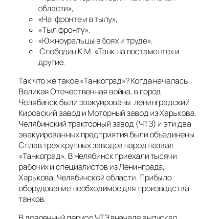
области»,
«На фронте и в тылу»,
«Тыл фронту».
«Южноуральцы в боях и труде»,
Слободин К.М. «Танк на постаменте» и
другие.
Так что же такое «Танкоград»? Когда началась
Великая Отечественная война, в город
Челябинск были эвакуированы ленинградский
Кировский завод и Моторный завод из Харькова.
Челябинский тракторный завод (ЧТЗ) и эти два
эвакуированных предприятия были объединены.
Сплав трех крупных заводов народ назвал
«Танкоград». В Челябинск приехали тысячи
рабочих и специалистов из Ленинграда,
Харькова, Челябинской области. Прибыло
оборудование необходимое для производства
танков.
В довоенный период ЧТЗ вначале выпускал