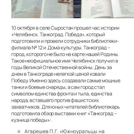
10 октября в селе Сыростан прошел час истории
«Челябинск. Танкоград. Победа», который
подготовили и провели сотрудники библиотеки-
филиала № 12 и Дома культуры. Танкоград –
город, которого не было на карте нашей Родины.
Такое неофициальное имя Челябинск получил в
годы Великой Отечественной войны. День за
днем в Танкограде нелегкой ценой ковали
Победу. Именно здесь создавали самые мощные
танки и боевые снаряды, а сам город стал
символом единства фронта и тыла, единства
народа, вставшего против фашистских
захватчиков. Для юных читателей библиотекарь
подготовила обзор выставки книг «Танкоград –
кузница победы»:
Агарешев П.Г. «Южноуральцы на