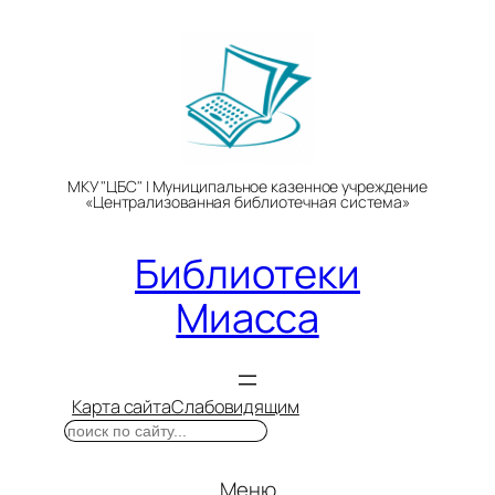
Перейти
к
содержимому
МКУ "ЦБС" | Муниципальное казенное учреждение
«Централизованная библиотечная система»
Библиотеки
Миасса
Карта сайта
Слабовидящим
Поиск
Меню