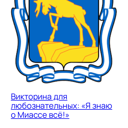
Викторина для
любознательных: «Я знаю
о Миассе всё!»