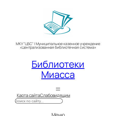
Перейти
к
содержимому
МКУ "ЦБС" | Муниципальное казенное учреждение
«Централизованная библиотечная система»
Библиотеки
Миасса
Карта сайта
Слабовидящим
Поиск
Меню