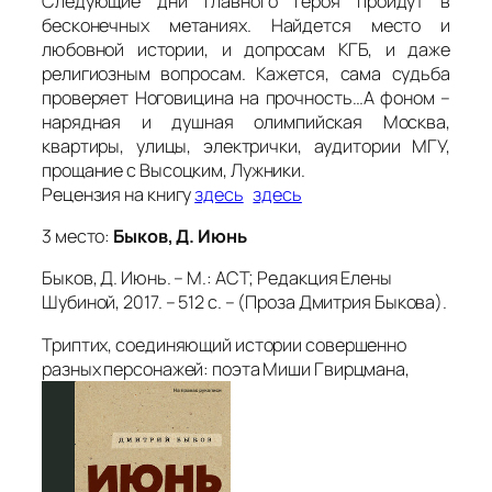
Следующие дни главного героя пройдут в
бесконечных метаниях. Найдется место и
любовной истории, и допросам КГБ, и даже
религиозным вопросам. Кажется, сама судьба
проверяет Ноговицина на прочность…А фоном –
нарядная и душная олимпийская Москва,
квартиры, улицы, электрички, аудитории МГУ,
прощание с Высоцким, Лужники.
Рецензия на книгу
здесь
здесь
3 место:
Быков, Д. Июнь
Быков, Д. Июнь. – М.: АСТ; Редакция Елены
Шубиной, 2017. – 512 с. – (Проза Дмитрия Быкова).
Триптих, соединяющий истории совершенно
разных персонажей: поэта Миши Гвирцмана,