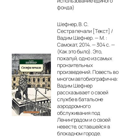
использование единого
фонда)
Шефнер, В. С.
Сестра печали [Текст] /
Вадим Шефнер. — М. :
Самокат, 2014. — 304 с. —
(Как это было). Это,
пожалуй, одно из самых
пронзительных
произведений. Повесть во
многом автобиографична:
Вадим Шефнер
рассказывает о своей
службе в батальоне
аэродромного
обслуживания под
Ленинградом и о своей
невесте, оставшейся в
блокадном городе.