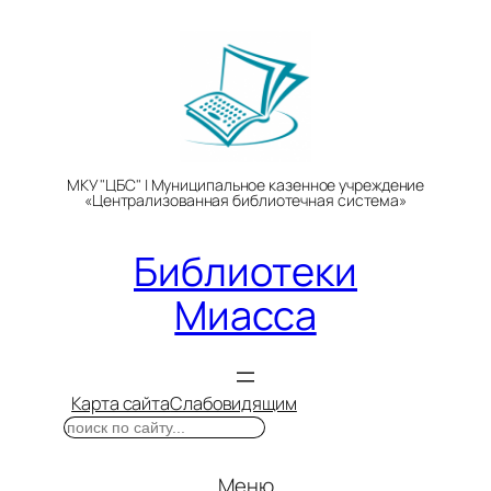
Перейти
к
содержимому
МКУ "ЦБС" | Муниципальное казенное учреждение
«Централизованная библиотечная система»
Библиотеки
Миасса
Карта сайта
Слабовидящим
Поиск
Меню