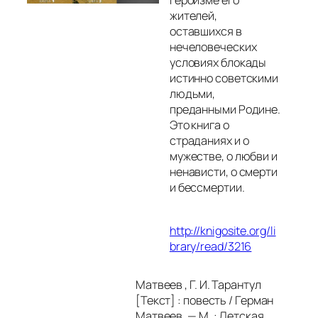
героизме его
жителей,
оставшихся в
нечеловеческих
условиях блокады
истинно советскими
людьми,
преданными Родине.
Это книга о
страданиях и о
мужестве, о любви и
ненависти, о смерти
и бессмертии.
http://knigosite.org/li
brary/read/3216
Матвеев , Г. И. Тарантул
[Текст] : повесть / Герман
Матвеев. — М. : Детская