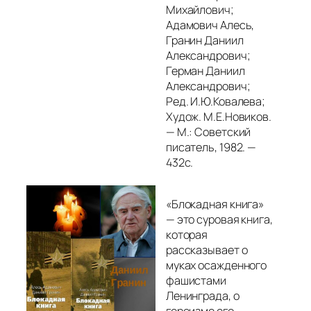
Михайлович;
Адамович Алесь,
Гранин Даниил
Александрович;
Герман Даниил
Александрович;
Ред. И.Ю.Ковалева;
Худож. М.Е.Новиков.
— М.: Советский
писатель, 1982. —
432с.
«Блокадная книга»
— это суровая книга,
которая
рассказывает о
муках осажденного
фашистами
Ленинграда, о