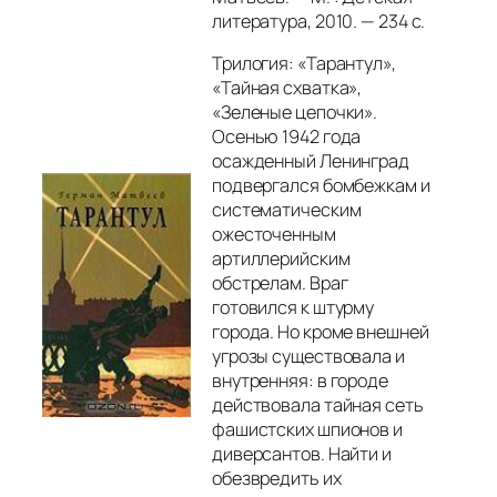
литература, 2010. — 234 с.
Трилогия: «Тарантул»,
«Тайная схватка»,
«Зеленые цепочки».
Осенью 1942 года
осажденный Ленинград
подвергался бомбежкам и
систематическим
ожесточенным
артиллерийским
обстрелам. Враг
готовился к штурму
города. Но кроме внешней
угрозы существовала и
внутренняя: в городе
действовала тайная сеть
фашистских шпионов и
диверсантов. Найти и
обезвредить их