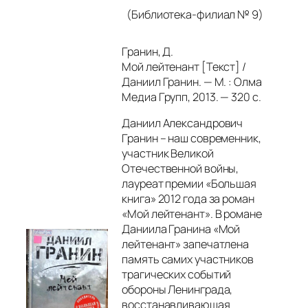
(Библиотека-филиал № 9)
Гранин, Д.
Мой лейтенант [Текст] /
Даниил Гранин. — М. : Олма
Медиа Групп, 2013. — 320 с.
Даниил Александрович
Гранин – наш современник,
участник Великой
Отечественной войны,
лауреат премии «Большая
книга» 2012 года за роман
«Мой лейтенант». В романе
Даниила Гранина «Мой
лейтенант» запечатлена
память самих участников
трагических событий
обороны Ленинграда,
восстанавливающая