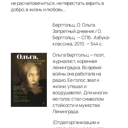
не расчеловечиться, не перестать верить в
добро, в жизнь и любовь…
Берггольц, О. Ольга.
Запретный дневник / О.
Берггольц. — СПб.: Азбука-
классика, 2010. — 544 с.
Ольга Берггольц — поэт,
журналист, коренная
ленинградка. Во время
войны она работала на
радио. Ее голос звал к
жизни, утешал и
воодушевлял. Для многих
ее голос стал символом
стойкости и мужества
Ленинграда.
(Отдел организации и