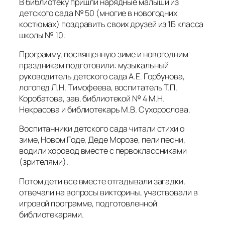
В библиотеку пришли нарядные малыши из
детского сада № 50 (многие в новогодних
костюмах) поздравить своих друзей из 1Б класса
школы № 10.
Программу, посвященную зиме и новогодним
праздникам подготовили: музыкальный
руководитель детского сада А.Е. Горбунова,
логопед Л.Н. Тимофеева, воспитатель Т.П.
Коробатова, зав. библиотекой № 4 М.Н.
Некрасова и библиотекарь М.В. Сухорослова.
Воспитанники детского сада читали стихи о
зиме, Новом Годе, Деде Морозе, пели песни,
водили хоровод вместе с первоклассниками
(зрителями).
Потом дети все вместе отгадывали загадки,
отвечали на вопросы викторины, участвовали в
игровой программе, подготовленной
библиотекарями.