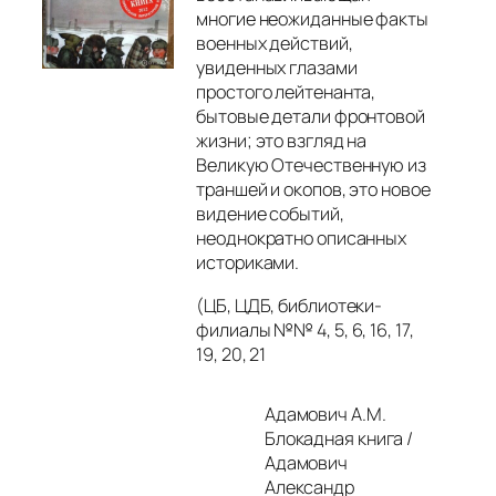
многие неожиданные факты
военных действий,
увиденных глазами
простого лейтенанта,
бытовые детали фронтовой
жизни; это взгляд на
Великую Отечественную из
траншей и окопов, это новое
видение событий,
неоднократно описанных
историками.
(ЦБ, ЦДБ, библиотеки-
филиалы №№ 4, 5, 6, 16, 17,
19, 20, 21
Адамович А.М.
Блокадная книга /
Адамович
Александр