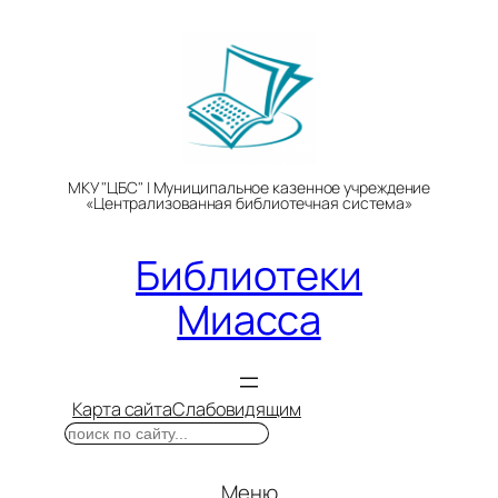
Перейти
к
содержимому
МКУ "ЦБС" | Муниципальное казенное учреждение
«Централизованная библиотечная система»
Библиотеки
Миасса
Карта сайта
Слабовидящим
Поиск
Меню