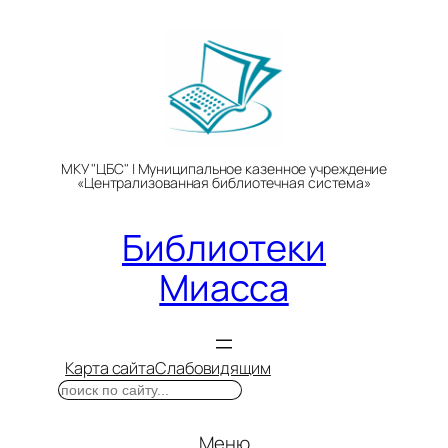
Перейти
к
содержимому
МКУ "ЦБС" | Муниципальное казенное учреждение
«Централизованная библиотечная система»
Библиотеки
Миасса
Карта сайта
Слабовидящим
Поиск
Меню