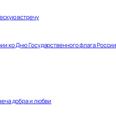
ескую встречу
ии ко Дню Государственного флага Росси
веча добра и любви