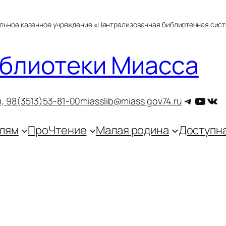
альное казенное учреждение «Централизованная библиотечная сис
блиотеки Миасса
Telegra
YouT
ВКо
, 9
8(3513)53-81-00
miasslib@miass.gov74.ru
лям
ПроЧтение
Малая родина
Доступн