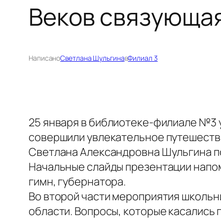
Веков связующая
Написано
Светлана Шульгина
в
Филиал 3
25 января в библиотеке-филиале №3 
совершили увлекательное путешестви
Светлана Александровна Шульгина п
Начальные слайды презентации напом
гимн, губернатора.
Во второй части мероприятия школьн
области. Вопросы, которые касались г