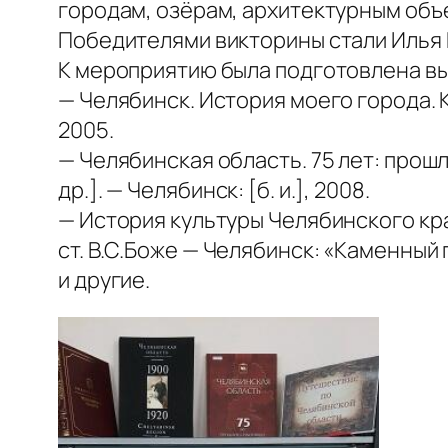
городам, озёрам, архитектурным объе
Победителями викторины стали Илья 
К мероприятию была подготовлена вы
— Челябинск. История моего города. К
2005.
— Челябинская область. 75 лет: прошло
др.]. — Челябинск: [б. и.], 2008.
— История культуры Челябинского края.
ст. В.С.Боже — Челябинск: «Каменный п
и другие.