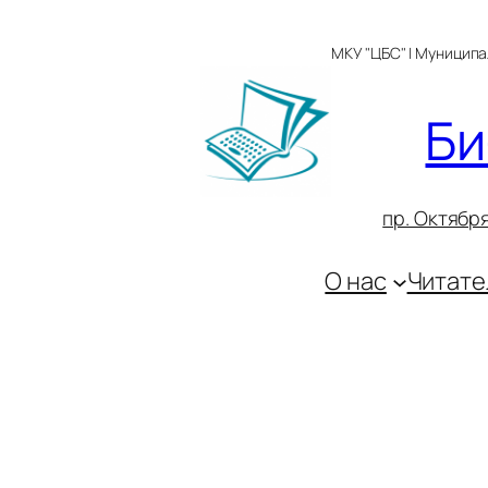
Перейти
к
МКУ "ЦБС" | Муницип
содержимому
Би
пр. Октября
О нас
Читате