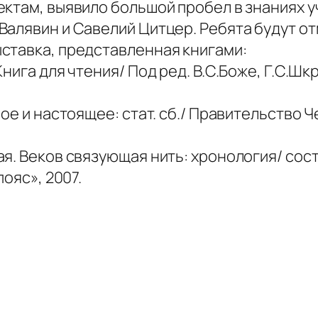
ктам, выявило большой пробел в знаниях у
Валявин и Савелий Цитцер. Ребята будут о
ставка, представленная книгами:
нига для чтения/ Под ред. В.С.Боже, Г.С.Шкр
е и настоящее: стат. сб./ Правительство Чел
 Веков связующая нить: хронология/ сост.: В
ояс», 2007.