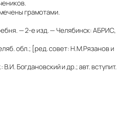
чеников.
тмечены грамотами.
ебня. — 2-е изд. — Челябинск: АБРИС,
яб. обл.; [ред. совет: Н.М.Рязанов и
.И. Богдановский и др.; авт. вступит.