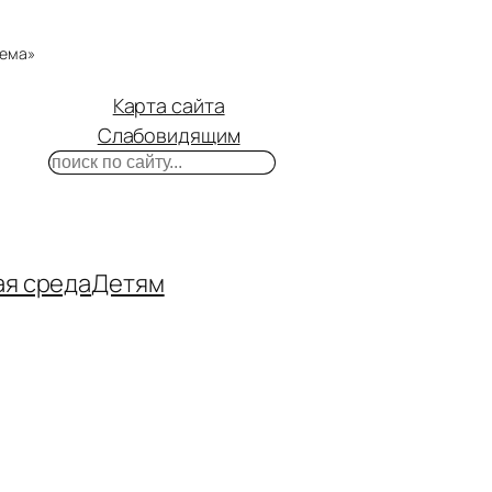
тема»
Карта сайта
Слабовидящим
Поиск
m
ube
нтакте
ая среда
Детям