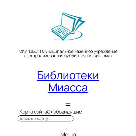
Перейти
к
содержимому
МКУ "ЦБС" | Муниципальное казенное учреждение
«Централизованная библиотечная система»
Библиотеки
Миасса
Карта сайта
Слабовидящим
Поиск
Меню