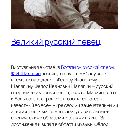
Великий русский певец
Виртуальная выставка
Богатырь русской оперы:
Ф. И. Шаляпин
посвящена лучшему басу всех
времен и народов» — Федору Ивановичу
Шаляпину. Федор Иванович Шаляпин — русский
оперный и камерный певец, солист Мариинского
и Большого театров, Метрополитен-оперы,
известный во всем мире своими замечательными
ариями, песнями, романсами, удивительными
сценическими образами и ролями в кино. За
достижения и вклад в области музыки, Фёдор