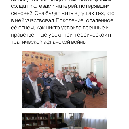
солдат и слезами матерей, потерявших
сыновей. Она будет жить в душах тех, кто
в ней участвовал. Поколение, опалённое
её огнем, как никто усвоило военные и
нравственные уроки той героической и
трагической афганской войны.