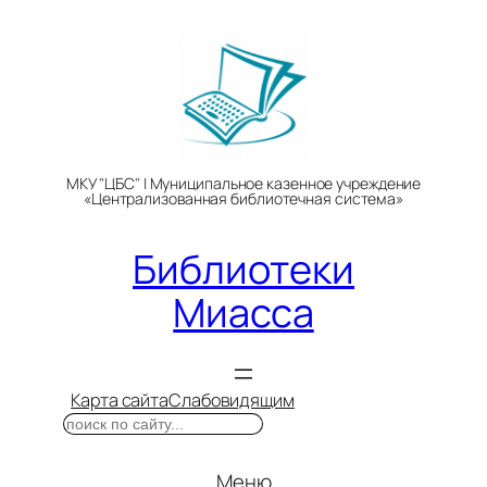
Перейти
к
содержимому
МКУ "ЦБС" | Муниципальное казенное учреждение
«Централизованная библиотечная система»
Библиотеки
Миасса
Карта сайта
Слабовидящим
Поиск
Меню