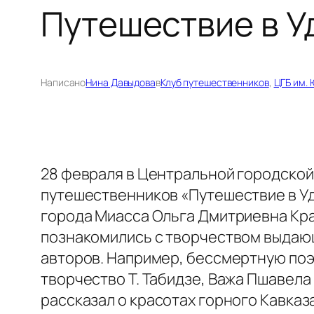
Путешествие в У
Написано
Нина Давыдова
в
Клуб путешественников
, 
ЦГБ им. 
28 февраля в Центральной городской 
путешественников «Путешествие в Уд
города Миасса Ольга Дмитриевна Крае
познакомились с творчеством выдающ
авторов. Например, бессмертную поэм
творчество Т. Табидзе, Важа Пшавела
рассказал о красотах горного Кавка