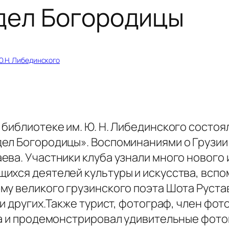
дел Богородицы
Ю.Н. Либединского
библиотеке им. Ю. Н. Либединского состоя
ел Богородицы». Воспоминаниями о Грузии
ва. Участники клуба узнали много нового 
ихся деятелей культуры и искусства, вспо
у великого грузинского поэта Шота Рустав
 и других.Также турист, фотограф, член фот
за и продемонстрировал удивительные фот