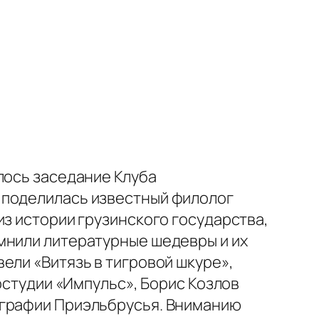
лось заседание Клуба
 поделилась известный филолог
из истории грузинского государства,
мнили литературные шедевры и их
ели «Витязь в тигровой шкуре»,
остудии «Импульс», Борис Козлов
ографии Приэльбрусья. Вниманию