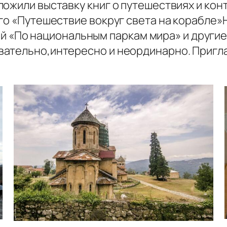
ожили выставку книг о путешествиях и конт
го «Путешествие вокруг света на корабле»Н
ской «По национальным паркам мира» и други
вательно,интересно и неординарно. Пригл