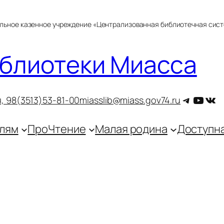
альное казенное учреждение «Централизованная библиотечная сис
блиотеки Миасса
Telegra
YouT
ВКо
, 9
8(3513)53-81-00
miasslib@miass.gov74.ru
лям
ПроЧтение
Малая родина
Доступн