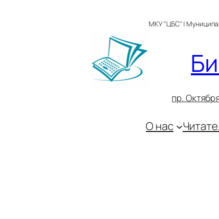
Перейти
к
МКУ "ЦБС" | Муницип
содержимому
Би
пр. Октября
О нас
Читате