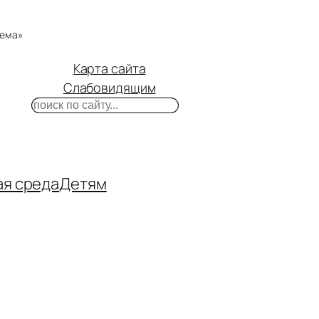
тема»
Карта сайта
Слабовидящим
Поиск
m
ube
нтакте
ая среда
Детям