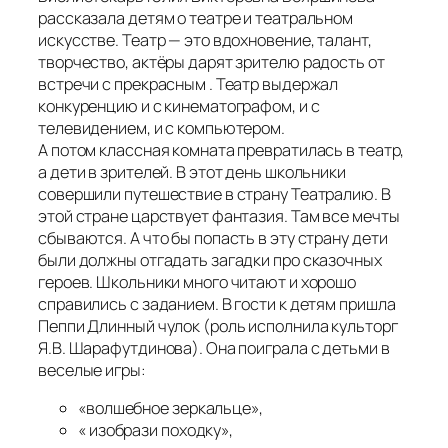
рассказала детям о театре и театральном
искусстве. Театр — это вдохновение, талант,
творчество, актёры дарят зрителю радость от
встречи с прекрасным . Театр выдержал
конкуренцию и с кинематографом, и с
телевидением, и с компьютером.
А потом классная комната превратилась в театр,
а дети в зрителей. В этот день школьники
совершили путешествие в страну Театралию. В
этой стране царствует фантазия. Там все мечты
сбываются. А что бы попасть в эту страну дети
были должны отгадать загадки про сказочных
героев. Школьники много читают и хорошо
справились с заданием. В гости к детям пришла
Пеппи Длинный чулок (роль исполнила культорг
Я.В. Шарафутдинова). Она поиграла с детьми в
веселые игры:
«волшебное зеркальце»,
« изобрази походку»,