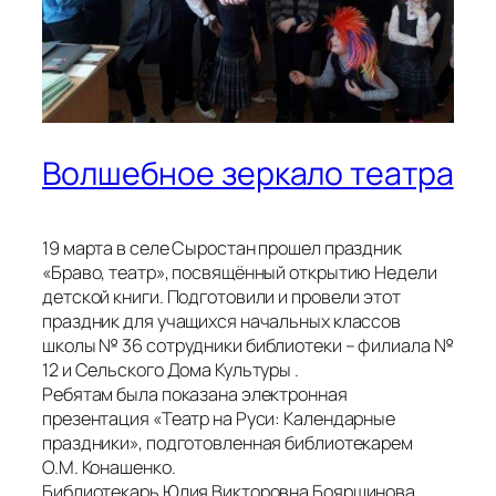
Волшебное зеркало театра
19 марта в селе Сыростан прошел праздник
«Браво, театр», посвящённый открытию Недели
детской книги. Подготовили и провели этот
праздник для учащихся начальных классов
школы № 36 сотрудники библиотеки – филиала №
12 и Сельского Дома Культуры .
Ребятам была показана электронная
презентация «Театр на Руси: Календарные
праздники», подготовленная библиотекарем
О.М. Конашенко.
Библиотекарь Юлия Викторовна Бояршинова