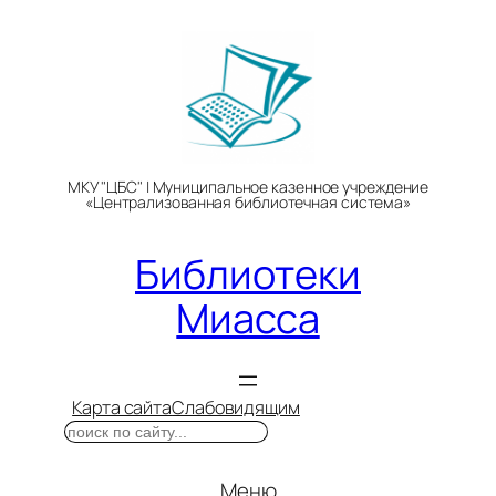
Перейти
к
содержимому
МКУ "ЦБС" | Муниципальное казенное учреждение
«Централизованная библиотечная система»
Библиотеки
Миасса
Карта сайта
Слабовидящим
Поиск
Меню