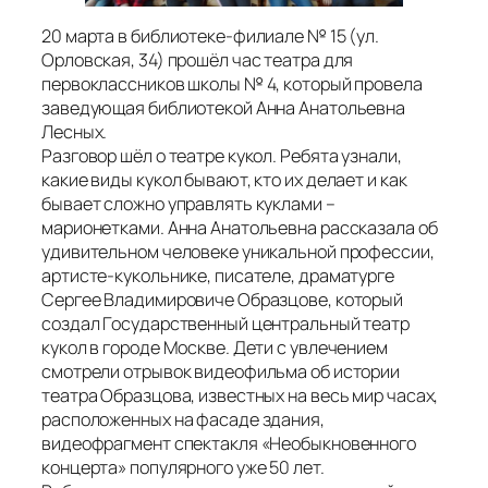
20 марта в библиотеке-филиале № 15 (ул.
Орловская, 34) прошёл час театра для
первоклассников школы № 4, который провела
заведующая библиотекой Анна Анатольевна
Лесных.
Разговор шёл о театре кукол. Ребята узнали,
какие виды кукол бывают, кто их делает и как
бывает сложно управлять куклами –
марионетками. Анна Анатольевна рассказала об
удивительном человеке уникальной профессии,
артисте-кукольнике, писателе, драматурге
Сергее Владимировиче Образцове, который
создал Государственный центральный театр
кукол в городе Москве. Дети с увлечением
смотрели отрывок видеофильма об истории
театра Образцова, известных на весь мир часах,
расположенных на фасаде здания,
видеофрагмент спектакля «Необыкновенного
концерта» популярного уже 50 лет.