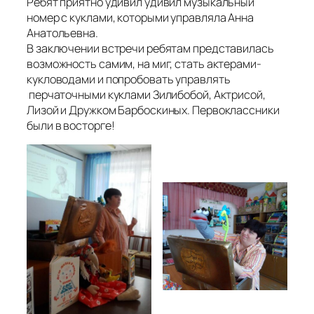
Ребят приятно удивил удивил музыкальный
номер с куклами, которыми управляла Анна
Анатольевна.
В заключении встречи ребятам представилась
возможность самим, на миг, стать актерами-
кукловодами и попробовать управлять
перчаточными куклами Зилибобой, Актрисой,
Лизой и Дружком Барбоскиных. Первоклассники
были в восторге!