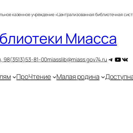
альное казенное учреждение «Централизованная библиотечная сис
блиотеки Миасса
Telegra
YouT
ВКо
, 9
8(3513)53-81-00
miasslib@miass.gov74.ru
лям
ПроЧтение
Малая родина
Доступн