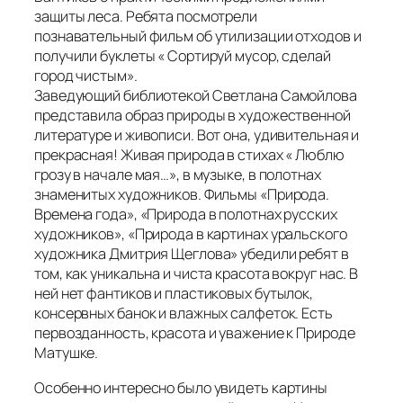
защиты леса. Ребята посмотрели
познавательный фильм об утилизации отходов и
получили буклеты « Сортируй мусор, сделай
город чистым».
Заведующий библиотекой Светлана Самойлова
представила образ природы в художественной
литературе и живописи. Вот она, удивительная и
прекрасная! Живая природа в стихах « Люблю
грозу в начале мая…», в музыке, в полотнах
знаменитых художников. Фильмы «Природа.
Времена года», «Природа в полотнах русских
художников», «Природа в картинах уральского
художника Дмитрия Щеглова» убедили ребят в
том, как уникальна и чиста красота вокруг нас. В
ней нет фантиков и пластиковых бутылок,
консервных банок и влажных салфеток. Есть
первозданность, красота и уважение к Природе
Матушке.
Особенно интересно было увидеть картины