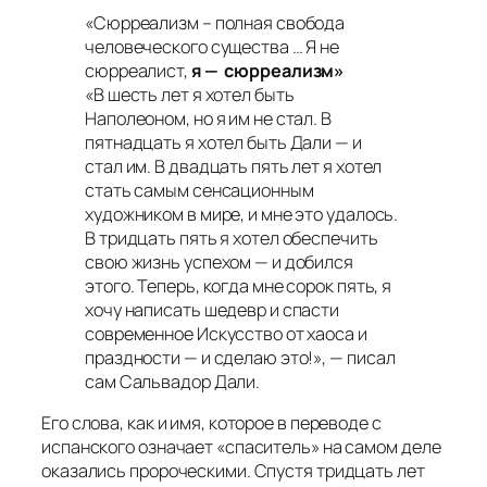
«Сюрреализм – полная свобода
человеческого существа … Я не
сюрреалист,
я — сюрреализм»
«В шесть лет я хотел быть
Наполеоном, но я им не стал. В
пятнадцать я хотел быть Дали — и
стал им. В двадцать пять лет я хотел
стать самым сенсационным
художником в мире, и мне это удалось.
В тридцать пять я хотел обеспечить
свою жизнь успехом — и добился
этого. Теперь, когда мне сорок пять, я
хочу написать шедевр и спасти
современное Искусство от хаоса и
праздности — и сделаю это!», —
писал
сам Сальвадор Дали.
Его слова, как и имя, которое в переводе с
испанского означает «спаситель» на самом деле
оказались пророческими. Спустя тридцать лет