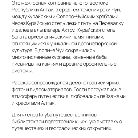
Это межгорная котловина на юго-востоке
Республики Алтай, в среднем течении реки Чуи,
между Курайским и Северо-Чуйским хребтами.
Через Курайскую степь лежит путь на Перевалку
и далее в альплагерь Актру. Курайская степь
богата археологическими памятниками,
относящимися к уникальной древнетюркской
культуре. В долине Чуи сохранились
многочисленные курганы, каменные бабы,
писаницы на камнях и древние оросительные
системы.
Рассказ сопровождался демонстрацией ярких
фото- и видеоматериалов. Гости погружались в
атмосферу путешествия, любовались пейзажами
и красотами Алтая.
Для членов Клуба путешественников
библиотекари подготовили книжную выставку о
путешествиях и географических открытиях: