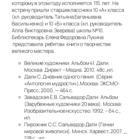
которому в этом году исполняется 115 лет. На
встречу пришли старшеклассники 10 «А» класса
(кл. руководитель Татьяна Евгеньевна
Васильченко) и 10 «Б» класса (кл. руководитель
Алла Викторовна Зверева) школы №10.
Библиотекарь Елена Федоровна Лукина
представила ребятам книги о творчестве
великого мастера.
Великие художники. Альбом 41. Дали.
Москва: Директ – Медиа. 2010. 48с.,ил.
Дали С. Дневник одного гения. (Серия
«Антология мудрости»),Москва: ЭКСМО-
Пресс, 2000, — 464 с.
Завадская Е.В. Сальвадор Дали: Альбом
(Зарубежные художники 20 века). Москва:
Изобразительное искусство. 1992. – 64 с.,
ил.
Пирожник С.С. Сальвадор Дали (Гении
мировой живописи). Минск: Харвест, 2007. _
128 с., ил.