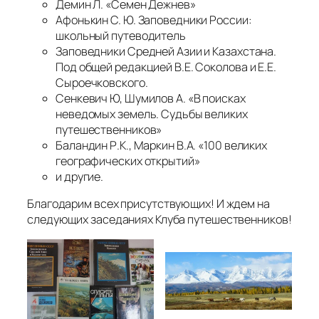
Демин Л. «Семен Дежнев»
Афонькин С. Ю. Заповедники России:
школьный путеводитель
Заповедники Средней Азии и Казахстана.
Под общей редакцией В.Е. Соколова и Е.Е.
Сыроечковского.
Сенкевич Ю, Шумилов А. «В поисках
неведомых земель. Судьбы великих
путешественников»
Баландин Р.К., Маркин В.А. «100 великих
географических открытий»
и другие.
Благодарим всех присутствующих! И ждем на
следующих заседаниях Клуба путешественников!