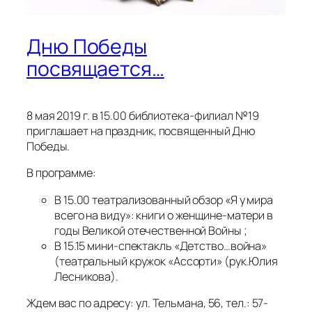
Дню Победы
посвящается…
8 мая 2019 г. в 15.00 библиотека-филиал №19
приглашает на праздник, посвященный Дню
Победы.
В программе:
В 15.00 театрализованный обзор «Я у мира
всего на виду»: книги о женщине-матери в
годы Великой отечественной Войны ;
В 15.15 мини-спектакль «Детство…война»
(театральный кружок «Ассорти» (рук.Юлия
Лесникова).
Ждем вас по адресу: ул. Тельмана, 56, тел.: 57-