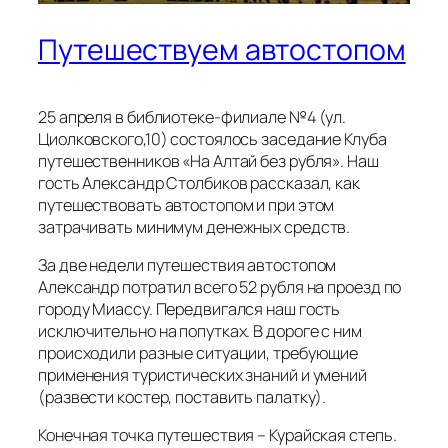
Путешествуем автостопом
25 апреля в библиотеке-филиале №4 (ул.
Циолковского,10) состоялось заседание Клуба
путешественников «На Алтай без рубля». Наш
гость Александр Столбиков рассказал, как
путешествовать автостопом и при этом
затрачивать минимум денежных средств.
За две недели путешествия автостопом
Александр потратил всего 52 рубля на проезд по
городу Миассу. Передвигался наш гость
исключительно на попутках. В дороге с ним
происходили разные ситуации, требующие
применения туристических знаний и умений
(развести костер, поставить палатку).
Конечная точка путешествия – Курайская степь.