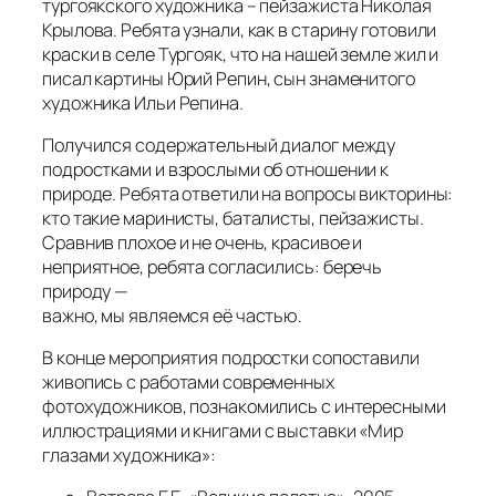
тургоякского художника – пейзажиста Николая
Крылова. Ребята узнали, как в старину готовили
краски в селе Тургояк, что на нашей земле жил и
писал картины Юрий Репин, сын знаменитого
художника Ильи Репина.
Получился содержательный диалог между
подростками и взрослыми об отношении к
природе. Ребята ответили на вопросы викторины:
кто такие маринисты, баталисты, пейзажисты.
Сравнив плохое и не очень, красивое и
неприятное, ребята согласились: беречь
природу —
важно, мы являемся её частью.
В конце мероприятия подростки сопоставили
живопись с работами современных
фотохудожников, познакомились с интересными
иллюстрациями и книгами с выставки «Мир
глазами художника»: