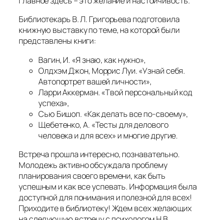
Главное здесь – это желание и настойчивость.
Библиотекарь В. Л. Григорьева подготовила
книжную выставку по теме, на которой были
представлены книги:
Вагин, И. «Я знаю, как нужно»,
Олдхэм Джон, Моррис Луи. «Узнай себя.
Автопортрет вашей личности»,
Ларри Аккерман. «Твой персональный код
успеха»,
Сью Бишоп. «Как делать все по-своему»,
Щебетенко, А. «Тесты для делового
человека и для всех» и многие другие.
Встреча прошла интересно, познавательно.
Молодежь активно обсуждала проблему
планирования своего времени, как быть
успешным и как все успевать. Информация была
доступной для понимания и полезной для всех!
Приходите в библиотеку! Ждем всех желающих
на следующую встречу с психологом Н.В.