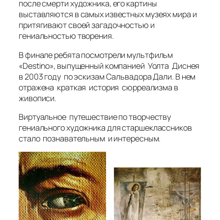
после смерти художника, его картины
выставляются в самых известных музеях мира и
притягивают своей загадочностью и
гениальностью творения.
В финале ребята посмотрели мультфильм
«Destino», выпущенный компанией Уолта Диснея
в 2003 году по эскизам Сальвадора Дали. В нем
отражена краткая история сюрреализма в
живописи.
Виртуальное путешествие по творчеству
гениального художника для старшеклассников
стало познавательным и интересным.