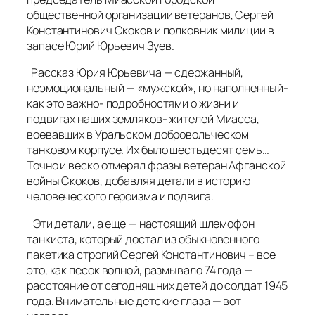
общественной организации ветеранов, Сергей
Константинович Скоков и полковник милиции в
запасе Юрий Юрьевич Зуев.
Рассказ Юрия Юрьевича — сдержанный,
неэмоциональный — «мужской», но наполненный-
как это важно- подробностями о жизни и
подвигах наших земляков- жителей Миасса,
воевавших в Уральском добровольческом
танковом корпусе. Их было шестьдесят семь…
Точно и веско отмерял фразы ветеран Афганской
войны Скоков, добавляя детали в историю
человеческого героизма и подвига.
Эти детали, а еще — настоящий шлемофон
танкиста, который достал из обыкновенного
пакетика строгий Сергей Константинович – все
это, как песок волной, размывало 74 года —
расстояние от сегодняшних детей до солдат 1945
года. Внимательные детские глаза — вот