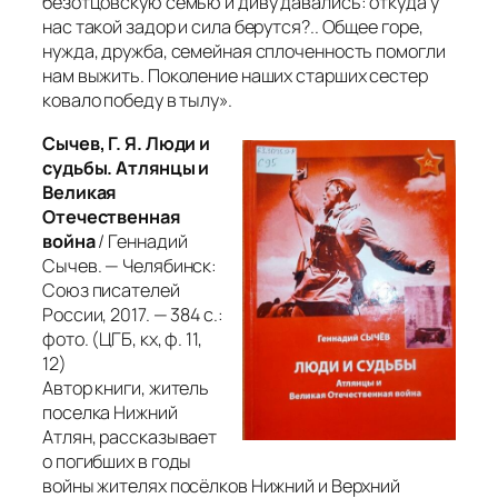
безотцовскую семью и диву давались: откуда у
нас такой задор и сила берутся?.. Общее горе,
нужда, дружба, семейная сплоченность помогли
нам выжить. Поколение наших старших сестер
ковало победу в тылу».
Сычев, Г. Я. Люди и
судьбы. Атлянцы и
Великая
Отечественная
война
/ Геннадий
Сычев. — Челябинск:
Союз писателей
России, 2017. — 384 с.:
фото. (ЦГБ, кх, ф. 11,
12)
Автор книги, житель
поселка Нижний
Атлян, рассказывает
о погибших в годы
войны жителях посёлков Нижний и Верхний