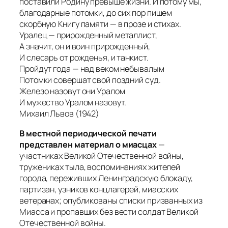
поставили Родину превыше жизни. И потому мы,
благодарные потомки, до сих пор пишем
скорбную Книгу памяти — в прозе и стихах.
Уралец — прирожденный металлист,
А значит, он и воин прирожденный,
И слесарь от рожденья, и танкист.
Пройдут года — над веком небывалым
Потомки совершат свой поздний суд.
Железо назовут они Уралом
И мужество Уралом назовут.
Михаил Львов (1942)
В местной периодической печати
представлен материал о миасцах
—
участниках Великой Отечественной войны,
тружениках тыла, воспоминаниях жителей
города, переживших Ленинградскую блокаду,
партизан, узников концлагерей, миасских
ветеранах; опубликованы списки призванных из
Миасса и пропавших без вести солдат Великой
Отечественной войны.