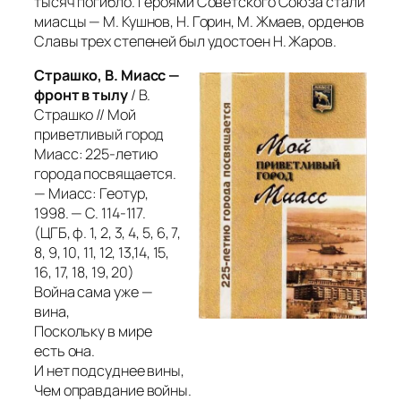
тысяч погибло. Героями Советского Союза стали
миасцы — М. Кушнов, Н. Горин, М. Жмаев, орденов
Славы трех степеней был удостоен Н. Жаров.
Страшко, В. Миасс —
фронт в тылу
/ В.
Страшко // Мой
приветливый город
Миасс: 225-летию
города посвящается.
— Миасс: Геотур,
1998. — С. 114-117.
(ЦГБ, ф. 1, 2, 3, 4, 5, 6, 7,
8, 9, 10, 11, 12, 13,14, 15,
16, 17, 18, 19, 20)
Война сама уже —
вина,
Поскольку в мире
есть она.
И нет подсуднее вины,
Чем оправдание войны.