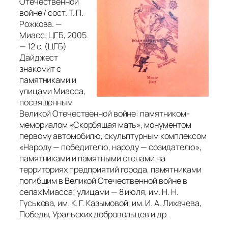
Отечественной
войне / сост. Т. П.
Рожкова. —
Миасс: ЦГБ, 2005.
— 12 с. (ЦГБ)
Дайджест
знакомит с
памятниками и
улицами Миасса,
посвященным
Великой Отечественной войне: памятником-
мемориалом «Скорбящая мать», монументом
первому автомобилю, скульптурным комплексом
«Народу — победителю, народу — созидателю»,
памятниками и памятными стенами на
территориях предприятий города, памятниками
погибшим в Великой Отечественной войне в
селах Миасса; улицами — 8 июля, им. Н. Н.
Гуськова, им. К. Г. Казымовой, им. И. А. Лихачева,
Победы, Уральских добровольцев и др.