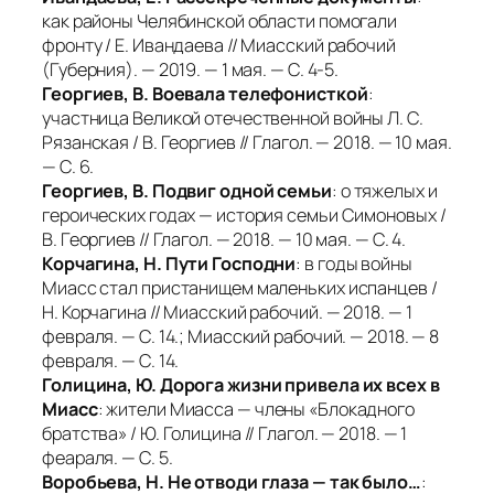
как районы Челябинской области помогали
фронту / Е. Ивандаева // Миасский рабочий
(Губерния). — 2019. — 1 мая. — С. 4-5.
Георгиев, В. Воевала телефонисткой
:
участница Великой отечественной войны Л. С.
Рязанская / В. Георгиев // Глагол. — 2018. — 10 мая.
— С. 6.
Георгиев, В. Подвиг одной семьи
: о тяжелых и
героических годах — история семьи Симоновых /
В. Георгиев // Глагол. — 2018. — 10 мая. — С. 4.
Корчагина, Н. Пути Господни
: в годы войны
Миасс стал пристанищем маленьких испанцев /
Н. Корчагина // Миасский рабочий. — 2018. — 1
февраля. — С. 14.; Миасский рабочий. — 2018. — 8
февраля. — С. 14.
Голицина, Ю. Дорога жизни привела их всех в
Миасс
: жители Миасса — члены «Блокадного
братства» / Ю. Голицина // Глагол. — 2018. — 1
феараля. — С. 5.
Воробьева, Н. Не отводи глаза — так было…
: