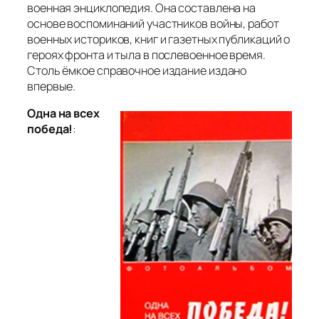
военная энциклопедия. Она составлена на
основе воспоминаний участников войны, работ
военных историков, книг и газетных публикаций о
героях фронта и тыла в послевоенное время.
Столь ёмкое справочное издание издано
впервые.
Одна на всех
победа!
: