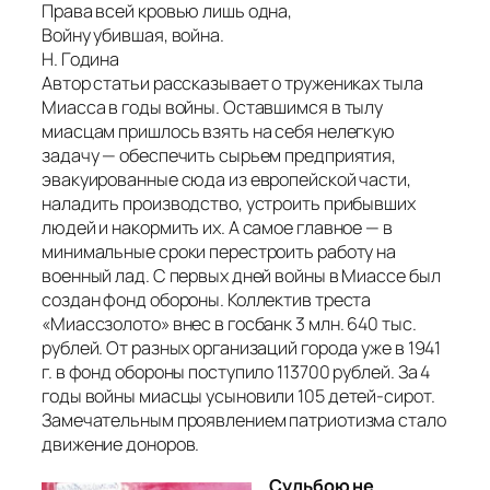
Права всей кровью лишь одна,
Войну убившая, война.
Н. Година
Автор статьи рассказывает о тружениках тыла
Миасса в годы войны. Оставшимся в тылу
миасцам пришлось взять на себя нелегкую
задачу — обеспечить сырьем предприятия,
эвакуированные сюда из европейской части,
наладить производство, устроить прибывших
людей и накормить их. А самое главное — в
минимальные сроки перестроить работу на
военный лад. С первых дней войны в Миассе был
создан фонд обороны. Коллектив треста
«Миассзолото» внес в госбанк 3 млн. 640 тыс.
рублей. От разных организаций города уже в 1941
г. в фонд обороны поступило 113700 рублей. За 4
годы войны миасцы усыновили 105 детей-сирот.
Замечательным проявлением патриотизма стало
движение доноров.
Судьбою не