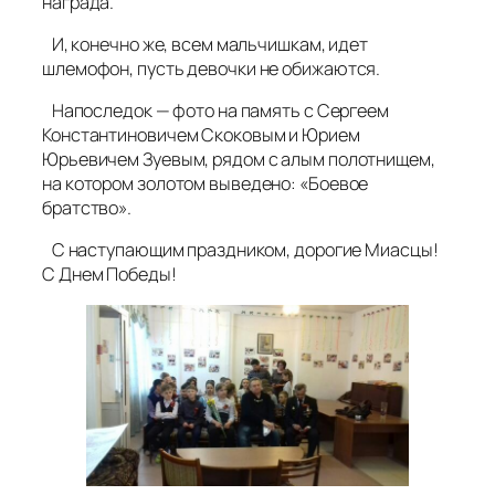
награда.
И, конечно же, всем мальчишкам, идет
шлемофон, пусть девочки не обижаются.
Напоследок — фото на память с Сергеем
Константиновичем Скоковым и Юрием
Юрьевичем Зуевым, рядом с алым полотнищем,
на котором золотом выведено: «Боевое
братство».
С наступающим праздником, дорогие Миасцы!
С Днем Победы!