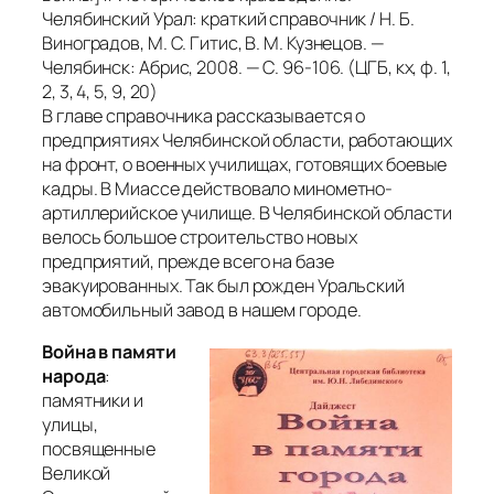
Челябинский Урал: краткий справочник / Н. Б.
Виноградов, М. С. Гитис, В. М. Кузнецов. —
Челябинск: Абрис, 2008. — С. 96-106. (ЦГБ, кх, ф. 1,
2, 3, 4, 5, 9, 20)
В главе справочника рассказывается о
предприятиях Челябинской области, работающих
на фронт, о военных училищах, готовящих боевые
кадры. В Миассе действовало минометно-
артиллерийское училище. В Челябинской области
велось большое строительство новых
предприятий, прежде всего на базе
эвакуированных. Так был рожден Уральский
автомобильный завод в нашем городе.
Война в памяти
народа
:
памятники и
улицы,
посвященные
Великой