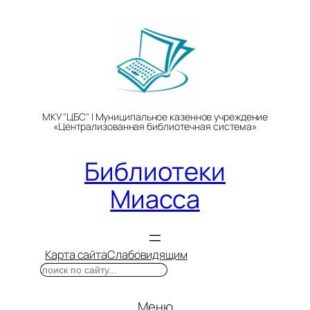
Перейти
к
содержимому
МКУ "ЦБС" | Муниципальное казенное учреждение
«Централизованная библиотечная система»
Библиотеки
Миасса
Карта сайта
Слабовидящим
Поиск
Меню