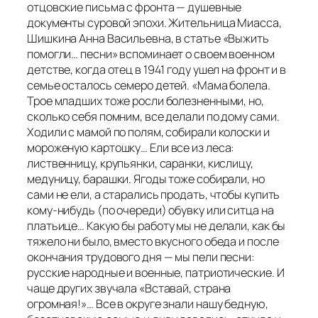
отцовские письма с фронта — душевные
документы суровой эпохи. Жительница Миасса,
Шишкина Анна Васильевна, в статье «Выжить
помогли… песни» вспоминает о своем военном
детстве, когда отец в 1941 году ушел на фронт и в
семье осталось семеро детей. «Мама болела.
Трое младших тоже росли болезненными, но,
сколько себя помним, все делали по дому сами.
Ходили с мамой по полям, собирали колоски и
мороженую картошку… Ели все из леса:
лиственницу, крупьянки, саранки, кислицу,
медуницу, барашки. Ягоды тоже собирали, но
сами не ели, а старались продать, чтобы купить
кому-нибудь (по очереди) обувку или ситца на
платьице… Какую бы работу мы не делали, как бы
тяжело ни было, вместо вкусного обеда и после
окончания трудового дня — мы пели песни:
русские народные и военные, патриотические. И
чаще других звучала «Вставай, страна
огромная!»… Все в округе знали нашу бедную,