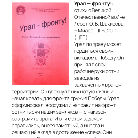
Урал — фронту!
:
стихи о Великой
Отечественной войне
/ сост. О. Б. Шакирова.
– Миасс: ЦГБ, 2010.
(ЦГБ)
Урал по праву может
гордиться своим
вкладом в Победу. Он
принял в свои
рабочие руки сотни
заводов из
захваченных врагом
территорий. Он вдохнул в них новую жизнь и
начал ковать для фронта оружие Победы. Урал
сформировал, вооружил и направил на фронт
сотни тысяч наших земляков — с наказом
разгромить врага. И они с этой задачей
справились, внеся заметный, а иногда и
решающий вклад в достижение успеха. Они