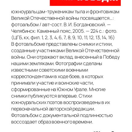
южноуральцам-труженикам тыла и фронтовикам
Великой Отечественной войны посвящается…:
фотоальбом / авт-сост. В. И. Богдановский. —
Челябинск: Каменный пояс, 2005. — 224 с.: фото.
(ЦГБ, кх, фил. 1, 2, 3, 4, 6, 7, 8, 9, 10, 11, 12, 13, 14, 16)
В фотоальбоме представлены снимки и стихи,
созданные участниками Великой Отечественной
войны. Они отражают вклад, внесенный в Победу
нашими земляками. Фотографии сделаны
известными советскими военными
корреспондентами в ходе боев, в которых
принимали участие и воинские части,
сформированные на Южном Урале. Многие
снимки публикуются впервые. Стихи
южноуральских поэтов воспроизведены в их
первоначальной авторской редакции.
Фотоальбом с документальной подлинностью
воссоздает образ военного времени.