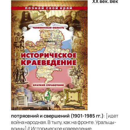
ХХ век. Век
потрясений и свершений (1901-1985 гг.)
: [идет
война народная. В тылу, как на фронте. Уральцы-
воины] // Историческое краеведение.