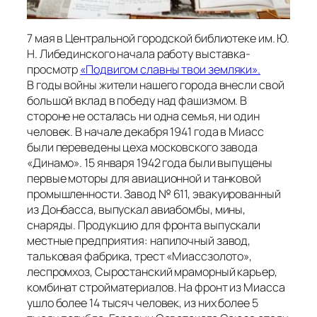
7 мая в Центральной городской библиотеке им. Ю.
Н. Либединского начала работу выставка-
просмотр
«Подвигом славны твои земляки».
В годы войны жители нашего города внесли свой
большой вклад в победу над фашизмом. В
стороне не осталась ни одна семья, ни один
человек. В начале декабря 1941 года в Миасс
были переведены цеха московского завода
«Динамо». 15 января 1942 года были выпущены
первые моторы для авиационной и танковой
промышленности. Завод № 611, эвакуированный
из Донбасса, выпускал авиабомбы, мины,
снаряды. Продукцию для фронта выпускали
местные предприятия: напилочный завод,
тальковая фабрика, трест «Миассзолото»,
леспромхоз, Сыростанский мраморный карьер,
комбинат стройматериалов. На фронт из Миасса
ушло более 14 тысяч человек, из них более 5