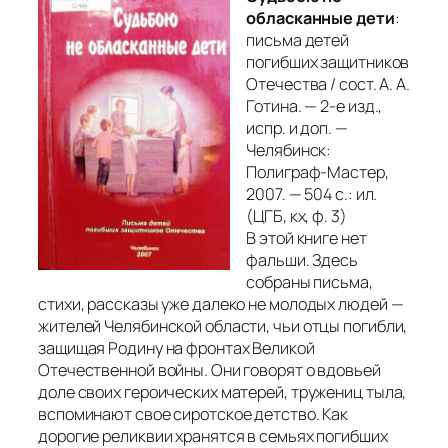
обласканные дети
:
письма детей
погибших защитников
Отечества / сост. А. А.
Готина. — 2-е изд.,
испр. и доп. —
Челябинск:
Полиграф-Мастер,
2007. — 504 с.: ил.
(ЦГБ, кх, ф. 3)
В этой книге нет
фальши. Здесь
собраны письма,
стихи, рассказы уже далеко не молодых людей —
жителей Челябинской области, чьи отцы погибли,
защищая Родину на фронтах Великой
Отечественной войны. Они говорят о вдовьей
доле своих героических матерей, тружениц тыла,
вспоминают свое сиротское детство. Как
дорогие реликвии хранятся в семьях погибших