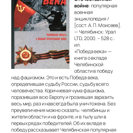
войне
: популярная
военная
энциклопедия /
[сост. А. П. Моисеев].
— Челябинск: Урал
LTD, 2000. – 528 с.:
ил.
«Победа века» —
книга о вкладе
Челябинской
области в победу
над фашизмом. Это и есть Победа века,
определившая судьбу России, судьбу всего
человечества. Коричневая чума фашизма,
поразившая всю Европу и грозившая заразить
весь мир, раз и навсегда была уничтожена. Без
преувеличения можно сказать: челябинцы и
жители области и на фронте, и в тылу шли в
первых рядах победителей. Об их вкладе в
победу рассказывает Челябинская популярная