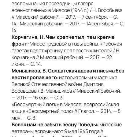
воспоминания переводчицы лагеря
военнопленных в Миассе (1944 г.) / Н. Воробьева
// Миасский рабочий. — 2017. — 7 сентября. — С.
14.; Миасский рабочий. — 2017. — 14 сентября. — С.
14.
Корчагина, Н. Чем крепче тыл, тем крепче
фронт:
Миасс трудовой в годы войны. «Рабочая
газета» ведет хронику дел простых жителей / Н.
Корчагина // Миасский рабочий. — 2017. — 22
июня. — С. 14.
Меньшиков, В. Солдатская вдова и письма без
вести пропавшего
: история семьи участника
Великой Отечественной войны Дмитрия
Воровцова / В. Меньшиков // Миасский рабочий.
— 2017. — 16 мая. — С. 3.
«Бессмертный полк» в Миассе: всероссийская
акция «Бессмертный полк» // Глагол. — 2014. — 8
мая. — С. 3.
Вовек нам не забыть весну Победы:
миасские
ветераны вспоминают 9 мая 1945 года //