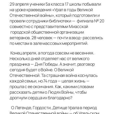
29 апреля ученики 5а класса 17 школы побывали
на уроке краеведения «Урал в годы Великой
Отечественной войны», который подготовили и
провели сотрудники библиотеки — филиала № 20
совместно с представителями Миасской
городской общественной организации
ветеранов. 28 человек — почти взвод- расселись
по местам в зале массовых мероприятий.
Конец апреля, а погода совсем не весенняя.
Несколько дней отделяет нас от великого
праздника — Дня Победы. А значит, разговор
сегодня будет о Войне. О Великой
Отечественной. Та страшная война коснулась
каждой семьи, но 74 года — целая жизнь —
прошла с ее окончания. Как, какими словами
рассказать детям о Людях Войны, чтобы
дрогнули сердца их благодарно?
О Легенде, Гордости, Детище Урала в период
Великой Отечественной войны — об Уральском