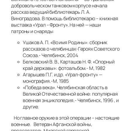
добровольческом танковом корпусе начала
рассказ ведущий библиотекарь Л. А.
Виноградова. В помощь библиотекарю – книжная
выставка «Урал – Фронту». На ней — наши
патроны и снаряды:
Ушаков А. П. «Во имя Родины»: сборник
рассказов о челябинцах-Героях Советского
Союза.- Челябинск, 2004
Белковский В. В., Карташов Н. Ф. «Опорный
край державы»: фотоальбом.- М, 1982
Агарышев П.Г. и др. «Урал-фронту» —
монография.-М, 1985
«Победа века». Челябинская область в
Великой Отечественной войне: популярная
военная энциклопедия.- Челябинск, 1996 , и
другие.
Но главное оружие в этой операции – настоящие
военные. Ветеран Афганской войны,
председатель Миасской городской