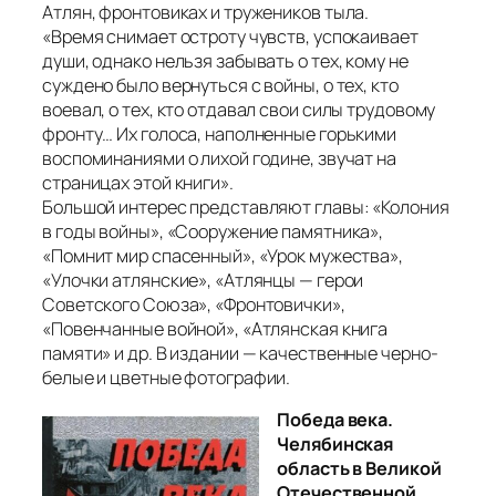
Атлян, фронтовиках и тружеников тыла.
«Время снимает остроту чувств, успокаивает
души, однако нельзя забывать о тех, кому не
суждено было вернуться с войны, о тех, кто
воевал, о тех, кто отдавал свои силы трудовому
фронту… Их голоса, наполненные горькими
воспоминаниями о лихой године, звучат на
страницах этой книги».
Большой интерес представляют главы: «Колония
в годы войны», «Сооружение памятника»,
«Помнит мир спасенный», «Урок мужества»,
«Улочки атлянские», «Атлянцы — герои
Советского Союза», «Фронтовички»,
«Повенчанные войной», «Атлянская книга
памяти» и др. В издании — качественные черно-
белые и цветные фотографии.
Победа века.
Челябинская
область в Великой
Отечественной