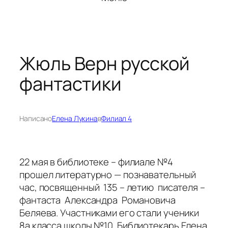
Жюль Верн русской
фантастики
Написано
Елена Лукина
в
Филиал 4
22 мая в библиотеке – филиале №4
прошел литературно — познавательный
час, посвященный 135 – летию писателя –
фантаста Александра Романовича
Беляева. Участниками его стали ученики
8а класса школы №10. Библиотекарь Елена