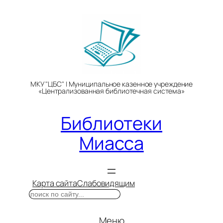
Перейти
к
содержимому
МКУ "ЦБС" | Муниципальное казенное учреждение
«Централизованная библиотечная система»
Библиотеки
Миасса
Карта сайта
Слабовидящим
Поиск
Меню