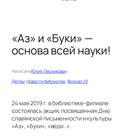
«Аз» и «Буки» —
основа всей науки!
Написано
Юлия Лесникова
в
Детям
, 
Новости библиотек
, 
Филиал 19
24 мая 2019 г. в библиотеке-филиале
состоялась акция, посвященная Дню
славянской письменности и культуры
«Аз», «буки», «веди…».