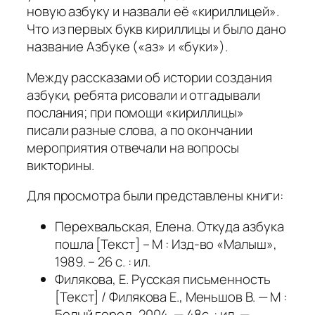
новую азбуку и назвали её «кириллицей».
Что из первых букв кириллицы и было дано
название Азбуке («аз» и «буки»).
Между рассказами об истории создания
азбуки, ребята рисовали и отгадывали
послания; при помощи «кириллицы»
писали разные слова, а по окончании
мероприятия отвечали на вопросы
викторины.
Для просмотра были представлены книги:
Перехвальская, Елена. Откуда азбука
пошла [Текст] – М : Изд-во «Малыш»,
1989. – 26 с. : ил.
Филякова, Е. Русская письменность
[Текст] / Филякова Е., Меньшов В. — М :
Белый город, 2004. — 48с. : ил. —