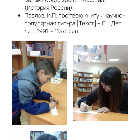
(История России).
Павлов, И.П. про твою книгу : научно-
популярная лит-ра [Текст] – Л. : Дет.
лит., 1991. – 113 с. : ил.