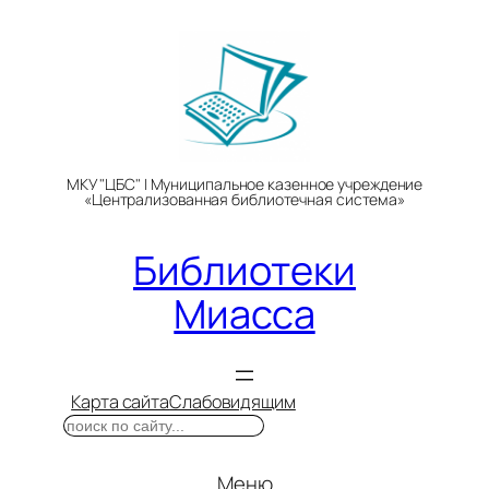
Перейти
к
содержимому
МКУ "ЦБС" | Муниципальное казенное учреждение
«Централизованная библиотечная система»
Библиотеки
Миасса
Карта сайта
Слабовидящим
Поиск
Меню