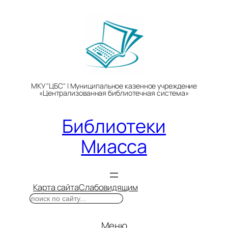
Перейти
к
содержимому
МКУ "ЦБС" | Муниципальное казенное учреждение
«Централизованная библиотечная система»
Библиотеки
Миасса
Карта сайта
Слабовидящим
Поиск
Меню