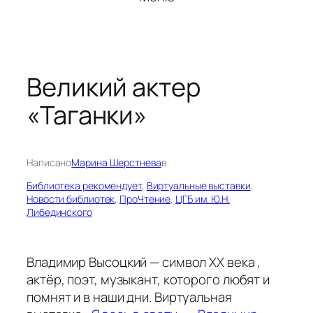
Великий актер
«Таганки»
Написано
Марина Шерстнева
в
Библиотека рекомендует
, 
Виртуальные выставки
, 
Новости библиотек
, 
ПроЧтение
, 
ЦГБ им. Ю.Н.
Либединского
Владимир Высоцкий — символ ХХ века ,
актёр, поэт, музыкант, которого любят и
помнят и в наши дни. Виртуальная