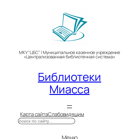
Перейти
к
содержимому
МКУ "ЦБС" | Муниципальное казенное учреждение
«Централизованная библиотечная система»
Библиотеки
Миасса
Карта сайта
Слабовидящим
Поиск
Меню