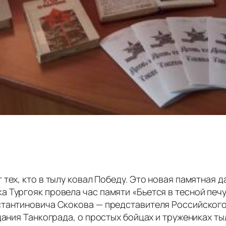
тех, кто в тылу ковал Победу. Это новая памятная д
 Тургояк провела час памяти «Бьется в тесной печ
стантиновича Скокова — представителя Российског
дания Танкограда, о простых бойцах и тружениках ты