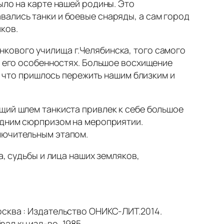
ыло на карте нашей родины. Это
вались танки и боевые снаряды, а сам город
ков.
кового училища г.Челябинска, того самого
о его особенностях. Большое восхищение
и, что пришлось пережить нашим близким и
щий шлем танкиста привлек к себе большое
 одним сюрпризом на мероприятии.
лючительным этапом.
а, судьбы и лица наших земляков,
Москва : Издательство ОНИКС-ЛИТ.2014.
ал.кн.изд-во, 1985.