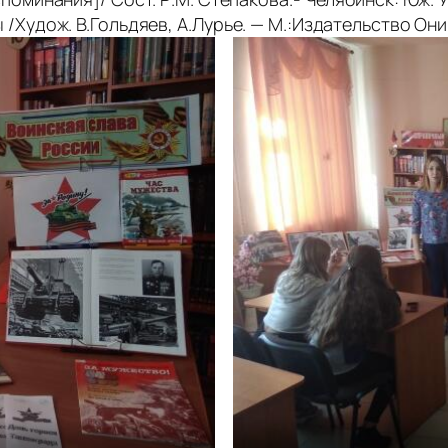
/Худож. В.Гольдяев, А.Лурье. — М.:Издательство Они