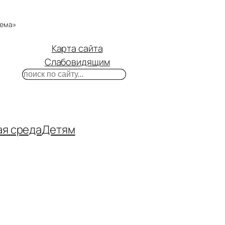
тема»
Карта сайта
Слабовидящим
Поиск
m
ube
нтакте
ая среда
Детям