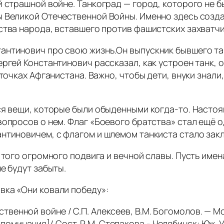
й страшной войне. Танкоград — город, которого не б
 Великой Отечественной Войны. Именно здесь созда
ства народа, вставшего против фашистских захватчи
антинович про свою жизнь.Он выпускник бывшего тан
ергей Константинович рассказал, как устроен танк, 
 точках Афганистана. Важно, чтобы дети, внуки знал
ся вещи, которые были обыденными когда-то. Настоя
вопросов о нем. Флаг «Боевого братства» стал ещё
антиновичем, с флагом и шлемом танкиста стало зак
 того огромного подвига и вечной славы. Пусть имен
е будут забыты.
вка «Они ковали победу»:
ственной войне / С.П. Алексеев, В.М. Богомолов. — 
поминания]/ Сост. Р.М. Степакова.- Челябинск: Юж. Ур