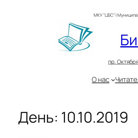
Перейти
к
МКУ "ЦБС" | Муницип
содержимому
Би
пр. Октября
О нас
Читате
День:
10.10.2019