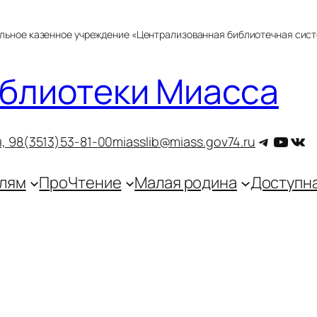
альное казенное учреждение «Централизованная библиотечная сис
блиотеки Миасса
Telegra
YouT
ВКо
, 9
8(3513)53-81-00
miasslib@miass.gov74.ru
лям
ПроЧтение
Малая родина
Доступн