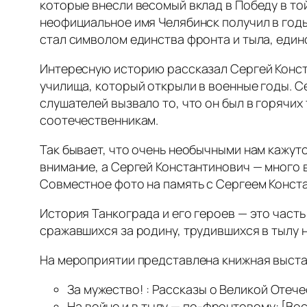
которые внесли весомый вклад в Победу в то
неофициальное имя Челябинск получил в годы
стал символом единства фронта и тыла, един
Интересную историю рассказал Сергей Конст
училища, который открыли в военные годы. С
слушателей вызвало то, что он был в горячих
соотечественникам.
Так бывает, что очень необычными нам кажут
внимание, а Сергей Константинович — много 
Совместное фото на память с Сергеем Конст
История Танкограда и его героев — это часть
сражавшихся за родину, трудившихся в тылу н
На мероприятии представлена книжная выста
За мужество! : Рассказы о Великой Отече
На войне и в тылу — по-фронтовому: [Вос