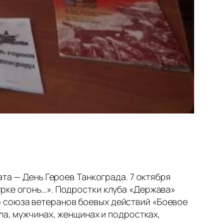
ата — День Героев Танкограда. 7 октября
урке огонь…». Подростки клуба «Держава»
о союза ветеранов боевых действий «Боевое
ла, мужчинах, женщинах и подростках,