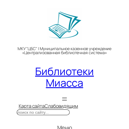
Перейти
к
содержимому
МКУ "ЦБС" | Муниципальное казенное учреждение
«Централизованная библиотечная система»
Библиотеки
Миасса
Карта сайта
Слабовидящим
Поиск
Меню