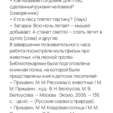
• Как называется домик для птиц,
сделанный руками человека?
(скворечник)
• Кто в лесу плетет паутину? (паук)
• Загадка: Всю ночь летает — мышей
добывает. А станет светло — спать летит в
дупло (сова) и другие.
В завершении познавательного часа
ребята посмотрели мультфильм про
животных «На лесной тропе».
Библиотекарями была подготовлена
книжная полка, на которой были
представлены книги детских писателей:
• Пришвин, М. М. Рассказы о животных / М.
М. Пришвин ; худ.: В. Н. Белоусов, М. В.
Белоусова. — Москва : Эксмо, 2006. — 136
с. : цв.ил. — (Русские сказки о природе).
• Пришвин, М. М. Кладовая солнца / М. М.