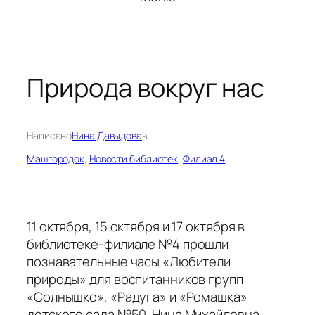
Природа вокруг нас
Написано
Нина Давыдова
в
Машгородок
, 
Новости библиотек
, 
Филиал 4
11 октября, 15 октября и 17 октября в
библиотеке-филиале №4 прошли
познавательные часы «Любители
природы» для воспитанников групп
«Солнышко», «Радуга» и «Ромашка»
детского сада №50. Нина Михайловна