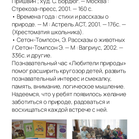
Пришвин ; худ. С. Бордюг. — Москва :
Стрекоза-пресс, 2001. — 160 с.
• Времена года : стихи и рассказы о
природе. — М : Астрель.АСТ, 2001. — 176с. —
(Хрестоматия школьника).
• Сетон-Томпсон, Э. Рассказы о животных
/ Сетон-Томпсон Э. — М : Вагриус, 2002. —
336с. и другие.
Познавательный час «Любители природы»
помог расширить кругозор детей, развить
познавательный интерес и смекалку,
память, внимание, логическое мышление.
Надеемся, что у ребят появилось желание
заботиться о природе, радоваться и
восхищаться каждой встрече с ней.