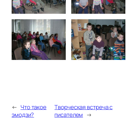
←
Что такое
Творческая встреча с
эмодзи?
писателем
→