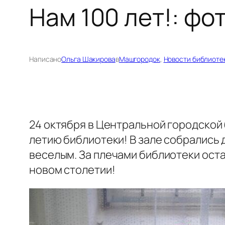
Нам 100 лет!: ф
Написано
Ольга Шакирова
в
Машгородок
, 
Новости библиоте
24 октября в Центральной городской
летию библиотеки! В зале собрались 
веселым. За плечами библиотеки оста
новом столетии!