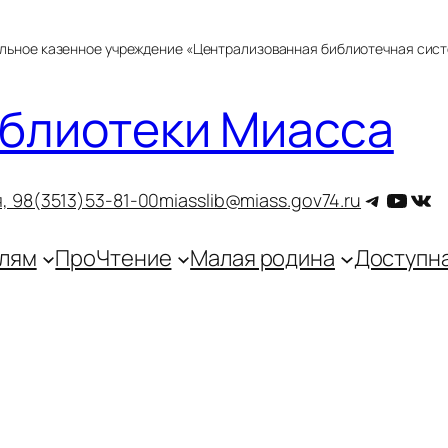
альное казенное учреждение «Централизованная библиотечная сис
блиотеки Миасса
Telegra
YouT
ВКо
, 9
8(3513)53-81-00
miasslib@miass.gov74.ru
лям
ПроЧтение
Малая родина
Доступн