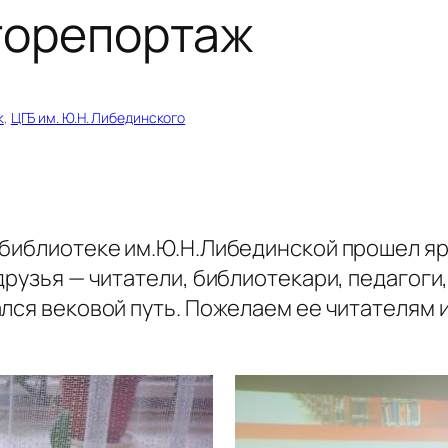
оторепортаж
к
, 
ЦГБ им. Ю.Н. Либединского
 библиотеке им.Ю.Н.Либединской прошел яр
друзья — читатели, библиотекари, педагоги,
лся вековой путь. Пожелаем ее читателям 