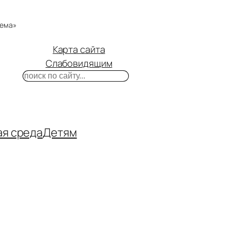
тема»
Карта сайта
Слабовидящим
Поиск
m
ube
нтакте
ая среда
Детям