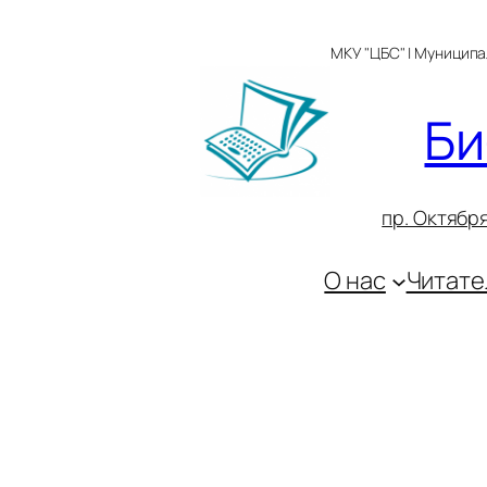
Перейти
к
МКУ "ЦБС" | Муницип
содержимому
Би
пр. Октября
О нас
Читате