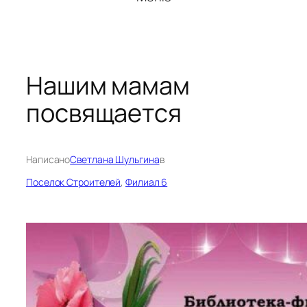
Нашим мамам
посвящается
Написано
Светлана Шульгина
в
Поселок Строителей
, 
Филиал 6