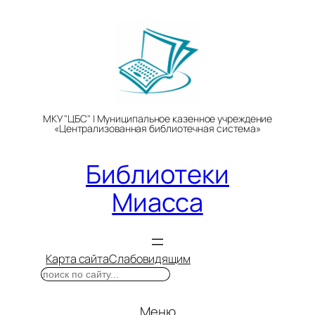
Перейти
к
содержимому
МКУ "ЦБС" | Муниципальное казенное учреждение
«Централизованная библиотечная система»
Библиотеки
Миасса
Карта сайта
Слабовидящим
Поиск
Меню