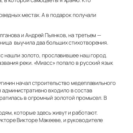
, в которой самоцветы я храню. Кто
оведных местах. А в подарок получали
лганова и Андрей Пьянков, на третьем —
ьница выучила два больших стихотворения.
асс нашли золото, прославившее наш город.
звания реки. «Миасс» попало в русский язык
Лугинин начал строительство медеплавильного
и административно входило в состав
вратилась в огромный золотой промысел. В
дям, которые здесь живут и работают.
укторе Викторе Макееве, и руководителе