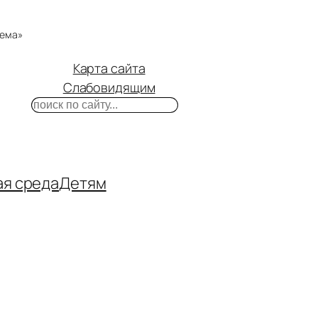
тема»
Карта сайта
Слабовидящим
Поиск
m
ube
нтакте
ая среда
Детям