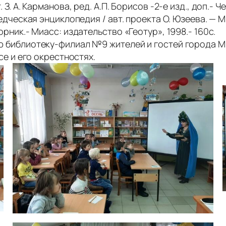
 А. Карманова, ред. А.П. Борисов -2-е изд., доп.- Че
ческая энциклопедия / авт. проекта О. Юзеева. — Миа
ник.- Миасс: издательство «Геотур», 1998.- 160с.
библиотеку-филиал №9 жителей и гостей города Ми
се и его окрестностях.