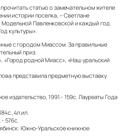
и прочитать статью о замечательном жителе
ении истории поселка, – Светлане
с Модельной Павленковской и каждый год
од культуры».
нные с городом Миассом. За правильные
тельный приз.
», «Город родной Миасс», «Наш уральский
олова представила предметную выставку
ое издательство, 1991.- 159с. Лауреаты Года
384с.,4л.ил.
- 576с.
Челябинск: Южно-Уральское книжное