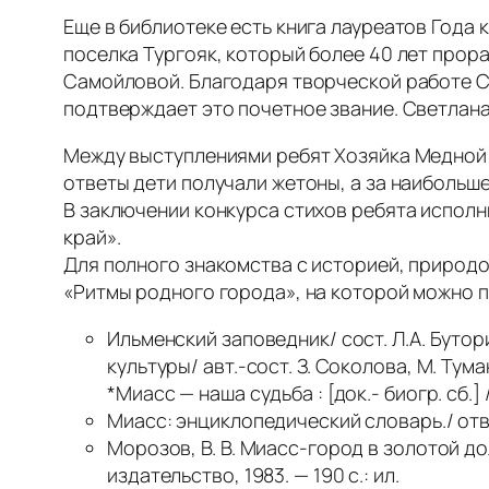
Еще в библиотеке есть книга лауреатов Года
поселка Тургояк, который более 40 лет прора
Самойловой. Благодаря творческой работе С
подтверждает это почетное звание. Светлана
Между выступлениями ребят Хозяйка Медной 
ответы дети получали жетоны, а за наибольш
В заключении конкурса стихов ребята исполн
край».
Для полного знакомства с историей, природ
«Ритмы родного города», на которой можно п
Ильменский заповедник/ сост. Л.А. Бутор
культуры/ авт.-сост. З. Соколова, М. Тума
*Миасс — наша судьба : [док.- биогр. сб.] /
Миасс: энциклопедический словарь./ отв. 
Морозов, В. В. Миасс-город в золотой дол
издательство, 1983. — 190 с.: ил.