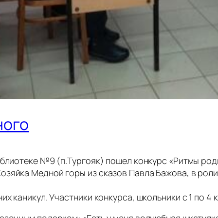
ного
иблиотеке №9 (п.Тургояк) пошел конкурс «Ритмы род
озяйка Медной горы из сказов Павла Бажова, в рол
их каникул. Участники конкурса, школьники с 1 по 4 