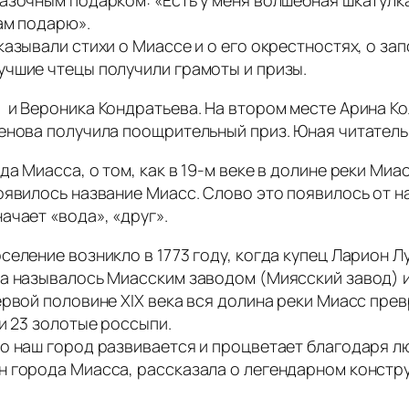
азочным подарком: «Есть у меня волшебная шкатулка
ам подарю».
азывали стихи о Миассе и о его окрестностях, о зап
учшие чтецы получили грамоты и призы.
и Вероника Кондратьева. На втором месте Арина Ко
ненова получила поощрительный приз. Юная читател
а Миасса, о том, как в 19-м веке в долине реки Ми
оявилось название Миасс. Слово это появилось от на
ачает «вода», «друг».
селение возникло в 1773 году, когда купец Ларион 
да называлось Миасским заводом (Миясский завод) 
ервой половине XIX века вся долина реки Миасс пре
и 23 золотые россыпи.
о наш город развивается и процветает благодаря лю
н города Миасса, рассказала о легендарном констр