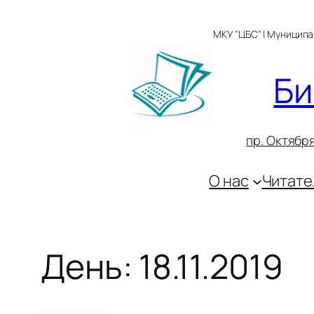
Перейти
к
МКУ "ЦБС" | Муницип
содержимому
Би
пр. Октября
О нас
Читате
День:
18.11.2019