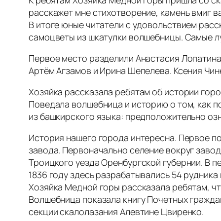
К ребятам Хозяйка Медной горы пришла со ск
расскажет мне стихотворение, камень вмиг в
В итоге юные читатели с удовольствием расск
самоцветы из шкатулки волшебницы. Самые л
Первое место разделили Анастасия Лопатина 
Артём Агзамов и Ирина Шепелева. Ксения Чи
Хозяйка рассказала ребятам об истории город
Поведала волшебница и историю о том, как п
из башкирского языка: предположительно озн
История нашего города интересна. Первое по
завода. Первоначально селение вокруг заво
Троицкого уезда Оренбургской губернии. В п
1836 году здесь разрабатывались 54 рудника 
Хозяйка Медной горы рассказала ребятам, чт
Волшебница показала книгу Почетных гражда
секции скалолазания Алевтине Цвиренко.