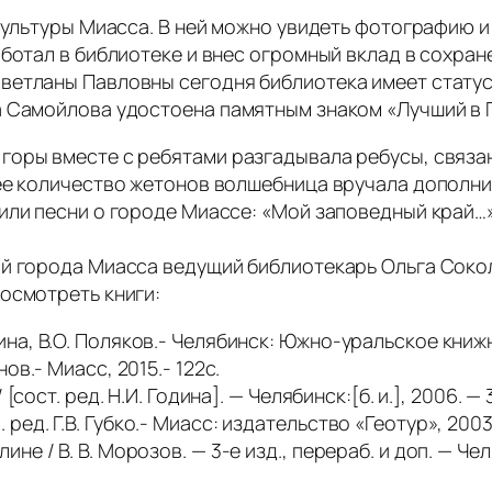
 культуры Миасса. В ней можно увидеть фотографию 
ботал в библиотеке и внес огромный вклад в сохран
ветланы Павловны сегодня библиотека имеет стату
 Самойлова удостоена памятным знаком «Лучший в Г
горы вместе с ребятами разгадывала ребусы, связа
ее количество жетонов волшебница вручала дополни
или песни о городе Миассе: «Мой заповедный край…
ой города Миасса ведущий библиотекарь Ольга Сок
осмотреть книги:
ина, В.О. Поляков.- Челябинск: Южно-уральское книжн
нов.- Миасс, 2015.- 122с.
 [сост. ред. Н.И. Година]. — Челябинск:[б. и.], 2006. — 
ред. Г.В. Губко.- Миасс: издательство «Геотур», 2003.
ине / В. В. Морозов. — 3-е изд., перераб. и доп. — 