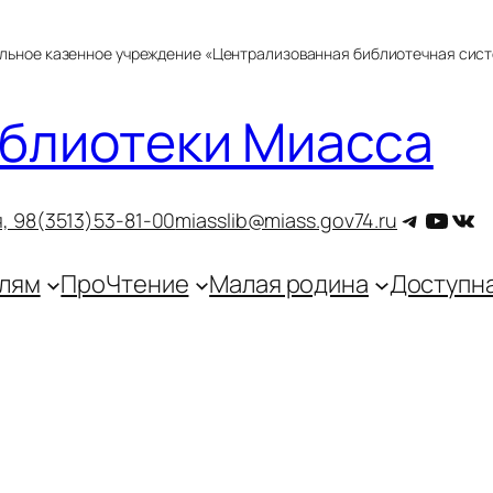
альное казенное учреждение «Централизованная библиотечная сис
блиотеки Миасса
Telegra
YouT
ВКо
, 9
8(3513)53-81-00
miasslib@miass.gov74.ru
лям
ПроЧтение
Малая родина
Доступн