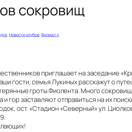
ров сокровищ
док
, 
Новости клубов
, 
Филиал 4
тешественников приглашает на заседание «
аши гости, семья Лукиных расскажут о пут
затерянные гроты Фиолента. Много сокровищ
 и гор заставляют отправиться на их поиск
одок, ост. «Стадион «Северный» ул. Циолковс
9.
елающих!