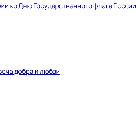
ии ко Дню Государственного флага Росси
веча добра и любви