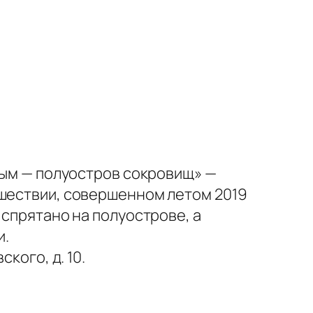
Крым — полуостров сокровищ» —
ешествии, совершенном летом 2019
 спрятано на полуострове, а
и.
кого, д. 10.