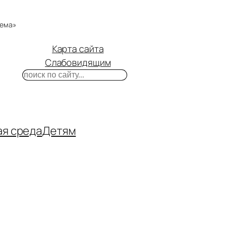
тема»
Карта сайта
Слабовидящим
Поиск
m
ube
нтакте
ая среда
Детям