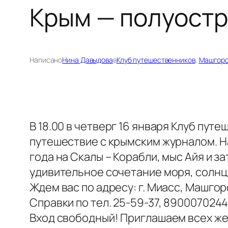
Крым — полуост
Написано
Нина Давыдова
в
Клуб путешественников
, 
Машгоро
В 18.00 в четверг 16 января Клуб пу
путешествие с крымским журналом. Н
года на Скалы – Корабли, мыс Айя и 
удивительное сочетание моря, солнца
Ждем вас по адресу: г. Миасс, Машгор
Справки по тел. 25-59-37, 8900070244
Вход свободный! Приглашаем всех ж