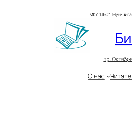
Перейти
к
МКУ "ЦБС" | Муницип
содержимому
Би
пр. Октября
О нас
Читате