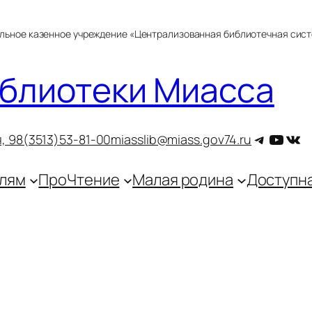
альное казенное учреждение «Централизованная библиотечная сис
блиотеки Миасса
Telegra
YouT
ВКо
, 9
8(3513)53-81-00
miasslib@miass.gov74.ru
лям
ПроЧтение
Малая родина
Доступн