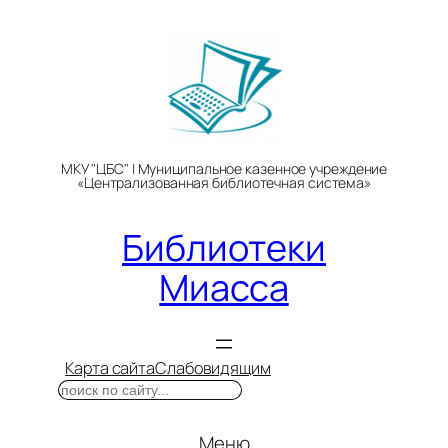
Перейти
к
содержимому
МКУ "ЦБС" | Муниципальное казенное учреждение
«Централизованная библиотечная система»
Библиотеки
Миасса
Карта сайта
Слабовидящим
Поиск
Меню