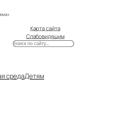
тема»
Карта сайта
Слабовидящим
Поиск
m
ube
нтакте
ая среда
Детям