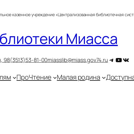
альное казенное учреждение «Централизованная библиотечная сис
блиотеки Миасса
Telegra
YouT
ВКо
, 9
8(3513)53-81-00
miasslib@miass.gov74.ru
лям
ПроЧтение
Малая родина
Доступн