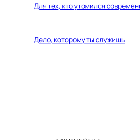
Для тех, кто утомился совреме
Дело, которому ты служишь