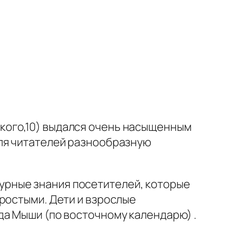
ого,10) выдался очень насыщенным
для читателей разнообразную
рные знания посетителей, которые
ростыми. Дети и взрослые
да Мыши (по восточному календарю) .