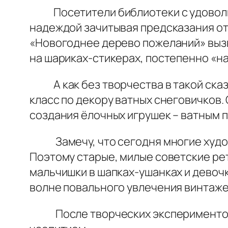
Посетители библиотеки с удовольст
надеждой зачитывая предсказания от
«Новогоднее дерево пожеланий» вызв
на шариках-стикерах, постепенно «н
А как без творчества в такой сказ
класс по декору ватных снеговичков
создания ёлочных игрушек – ватным 
Замечу, что сегодня многие худож
Поэтому старые, милые советские ре
мальчишки в шапках-ушанках и девочк
волне повального увлечения винтаже
После творческих экспериментов в