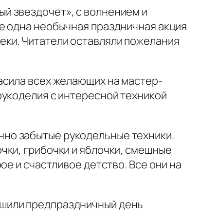
й звездочет», с волнением и
е одна необычная праздничная акция
еки. Читатели оставляли пожелания
асила всех желающих на мастер-
рукоделия с интересной техникой
о забытые рукодельные техники.
чки, грибочки и яблочки, смешные
ое и счастливое детство. Все они на
шили предпраздничный день