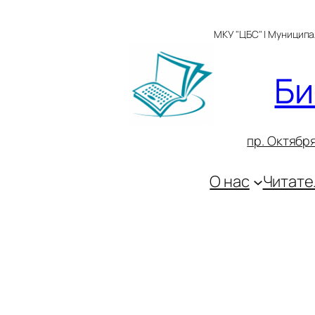
Перейти
к
МКУ "ЦБС" | Муницип
содержимому
Би
пр. Октября
О нас
Читате