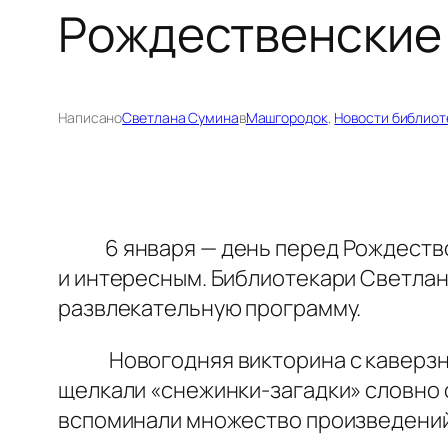
Рождественские
Написано
Светлана Сумина
в
Машгородок
, 
Новости библиот
6 января — день перед Рождеством 
и интересным. Библиотекари Светлан
развлекательную программу.
Новогодняя викторина с каверзным
щелкали «снежинки-загадки» словно 
вспоминали множество произведений,