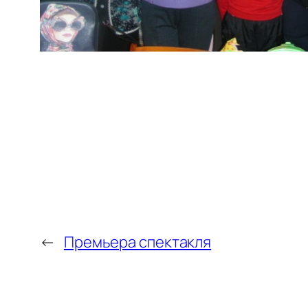
←
Премьера спектакля