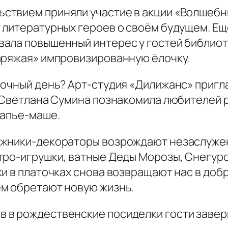
вием приняли участие в акции «Волшебны
 литературных героев о своём будущем. Ещ
ала повышенный интерес у гостей библиот
аряжая» импровизированную ёлочку.
очный день? Арт-студия «Дилижанс» пригл
. Светлана Сумина познакомила любителей 
папье-маше.
ники-декораторы возрождают незаслуженн
тро-игрушки, ватные Деды Морозы, Снегуро
и в платочках снова возвращают нас в добр
м обретают новую жизнь.
 рождественские посиделки гости завер