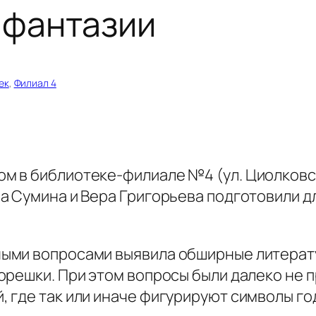
 фантазии
ек
, 
Филиал 4
в библиотеке-филиале №4 (ул. Циолковск
а Сумина и Вера Григорьева подготовили 
и вопросами выявила обширные литерату
орешки. При этом вопросы были далеко не п
 где так или иначе фигурируют символы го