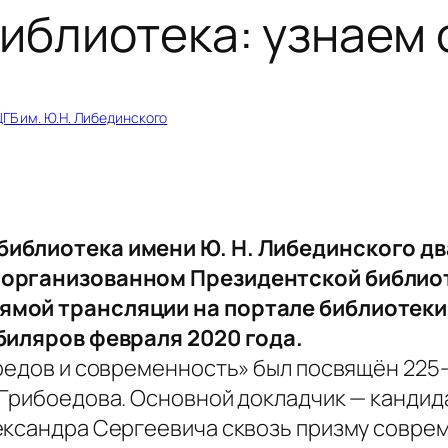
иблиотека: узнаем 
ГБ им. Ю.Н. Либединского
библиотека имени Ю. Н. Либединского дв
 организованном Президентской библио
ямой трансляции на портале библиотеки
биляров февраля 2020 года.
боедов и современность» был посвящён 225
Грибоедова. Основной докладчик — кандид
ександра Сергеевича сквозь призму совре