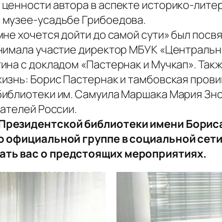
ценности автора в аспекте историко-литер
 музее-усадьбе Грибоедова.
не хочется дойти до самой сути» был посв
нимала участие директор МБУК «Центральн
ина с докладом «Пастернак и Мучкап». Так
изнь: Борис Пастернак и тамбовская пров
библиотеки им. Самуила Маршака Мария Зн
ателей России.
 Президентской библиотеки имени Борис
о официальной группе в социальной сети
ать вас о предстоящих мероприятиях.