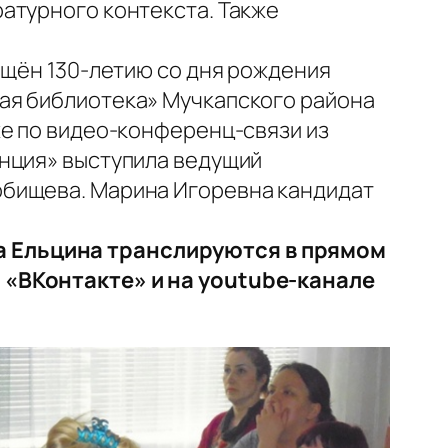
атурного контекста. Также
ящён 130-летию со дня рождения
ая библиотека» Мучкапского района
же по видео-конференц-связи из
инция» выступила
ведущий
обищева
. Марина Игоревна
кандидат
а Ельцина транслируются в прямом
 «ВКонтакте» и на youtube-канале