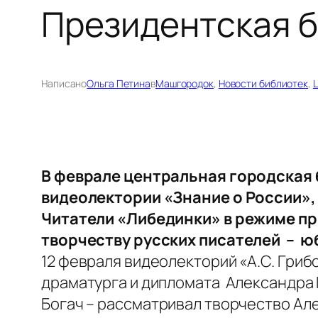
Президентская б
Написано
Ольга Петина
в
Машгородок
, 
Новости библиотек
, 
Ц
В феврале центральная городская 
видеолектории «Знание о России»,
Читатели «Либединки» в режиме пр
творчеству русских писателей – ю
12 февраля видеолекторий «А.С. Гри
драматурга и дипломата Александра 
Богач – рассматривал творчество Ал