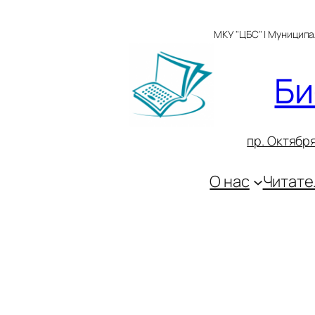
Перейти
к
МКУ "ЦБС" | Муницип
содержимому
Би
пр. Октября
О нас
Читате