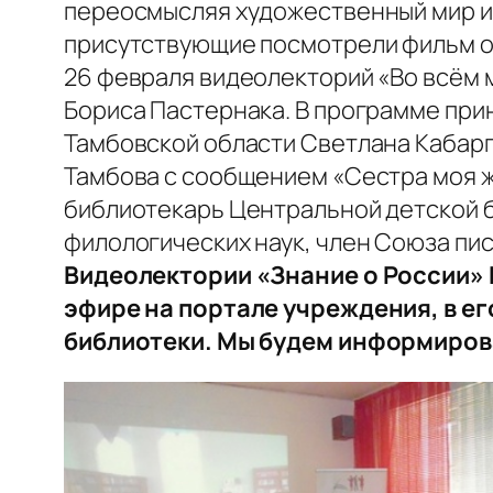
переосмысляя художественный мир и 
присутствующие посмотрели фильм о
26 февраля видеолекторий «Во всём м
Бориса Пастернака. В программе при
Тамбовской области Светлана Кабарг
Тамбова с сообщением «Сестра моя ж
библиотекарь Центральной детской 
филологических наук, член Союза пис
Видеолектории «Знание о России»
эфире на портале учреждения, в ег
библиотеки. Мы будем информиров