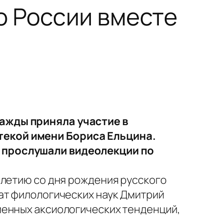
о России вместе
ажды приняла участие в
текой имени Бориса Ельцина.
 прослушали видеолекции по
-летию со дня рождения русского
ат филологических наук Дмитрий
менных аксиологических тенденций,