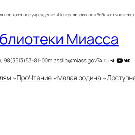
альное казенное учреждение «Централизованная библиотечная сис
блиотеки Миасса
Telegra
YouT
ВКо
, 9
8(3513)53-81-00
miasslib@miass.gov74.ru
лям
ПроЧтение
Малая родина
Доступн