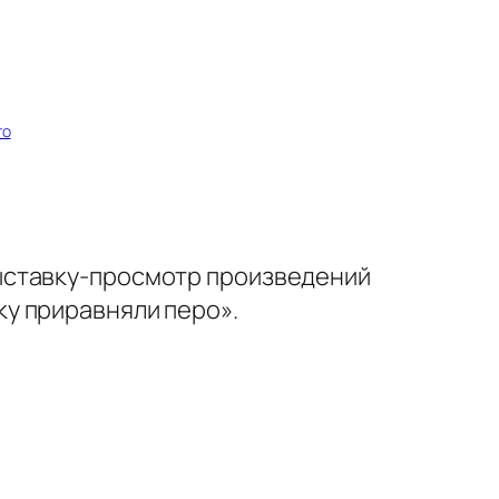
го
ыставку-просмотр произведений
у приравняли перо».