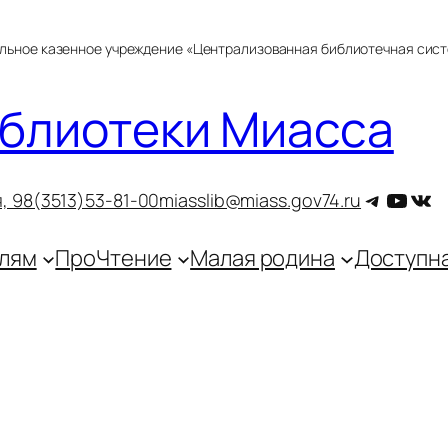
альное казенное учреждение «Централизованная библиотечная сис
блиотеки Миасса
Telegra
YouT
ВКо
, 9
8(3513)53-81-00
miasslib@miass.gov74.ru
лям
ПроЧтение
Малая родина
Доступн