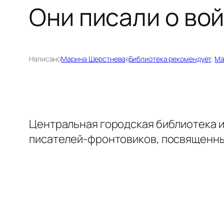
Они писали о во
Написано
Марина Шерстнева
в
Библиотека рекомендует
, 
Ма
Центральная городская библиотека 
писателей-фронтовиков, посвященных