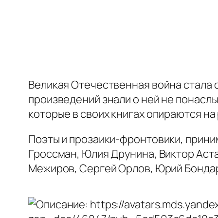
Великая Отечественная война стала 
произведений знали о ней не понасл
которые в своих книгах опираются н
Поэты и прозаики-фронтовики, прини
Гроссман, Юлия Друнина, Виктор Аст
Межиров, Сергей Орлов, Юрий Бондар