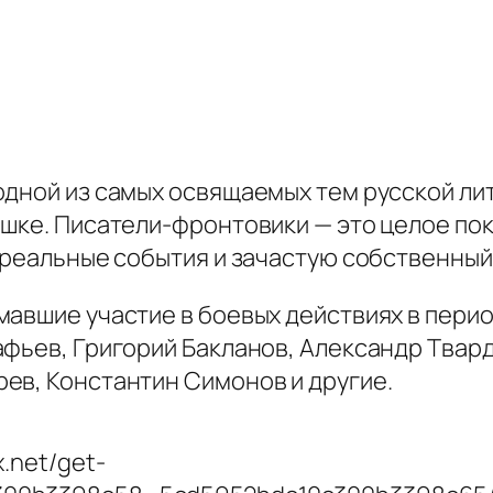
одной из самых освящаемых тем русской ли
ышке. Писатели-фронтовики — это целое по
а реальные события и зачастую собственны
мавшие участие в боевых действиях в пери
афьев, Григорий Бакланов, Александр Твар
ев, Константин Симонов и другие.