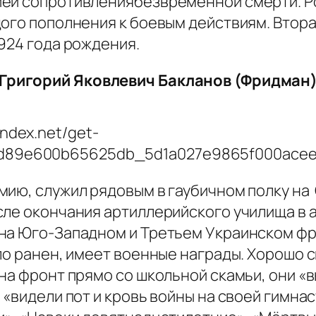
ей сопротивлениябезвременной смерти. Ром
ого пополнения к боевым действиям. Втора
924 года рождения.
Григорий Яковлевич Бакланов (Фридман
мию, служил рядовым в гаубичном полку н
сле окончания артиллерийского училища в 
на Юго-Западном и Третьем Украинском фр
ло ранен, имеет военные награды. Хорошо 
на фронт прямо со школьной скамьи, они «
 «видели пот и кровь войны на своей гимна