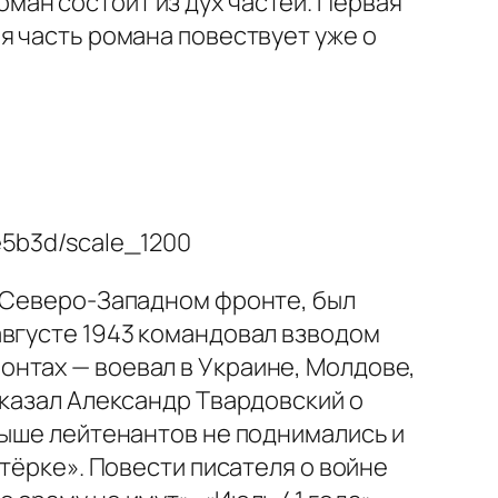
ан состоит из дух частей. Первая
я часть романа повествует уже о
)
а Северо-Западном фронте, был
августе 1943 командовал взводом
онтах — воевал в Украине, Молдове,
сказал Александр Твардовский о
выше лейтенантов не поднимались и
стёрке». Повести писателя о войне