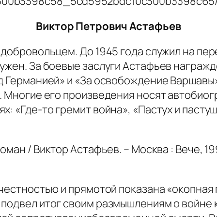
Виктор Петрович Астафьев
 добровольцем. До 1945 года служил на пе
тужен. За боевые заслуги Астафьев награж
ад Германией» и «За освобождение Варшавы
е. Многие его произведения носят автобио
х: «Где-то гремит война», «Пастух и пасту
роман / Виктор Астафьев. – Москва : Вече, 1995
(ЦГБ)
 честностью и прямотой показана «окопная 
подвел итог своим размышлениям о войне к