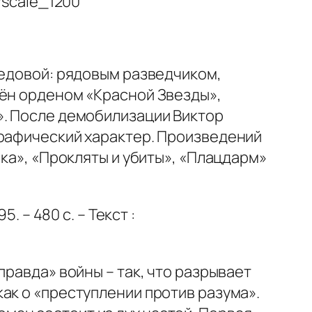
редовой: рядовым разведчиком,
дён орденом «Красной Звезды»,
». После демобилизации Виктор
графический характер. Произведений
шка», «Прокляты и убиты», «Плацдарм»
. – 480 с. – Текст :
правда» войны – так, что разрывает
ак о «преступлении против разума».