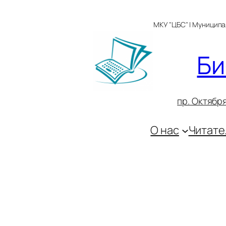
Перейти
к
МКУ "ЦБС" | Муницип
содержимому
Би
пр. Октября
О нас
Читате