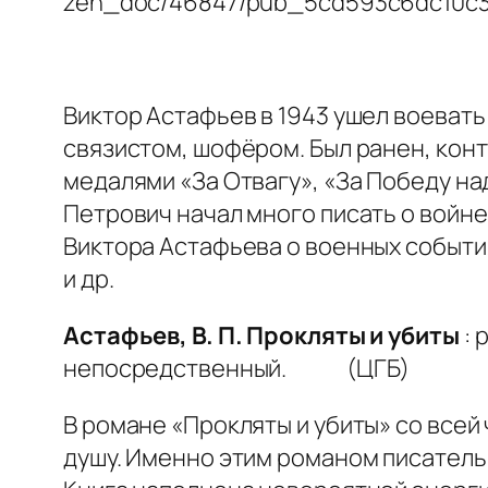
Виктор Астафьев в 1943 ушел воевать
связистом, шофёром. Был ранен, кон
медалями «За Отвагу», «За Победу н
Петрович начал много писать о войн
Виктора Астафьева о военных события
и др.
Астафьев, В. П. Прокляты и убиты
: 
непосредственный. 
В романе «Прокляты и убиты» со всей
душу. Именно этим романом писатель 