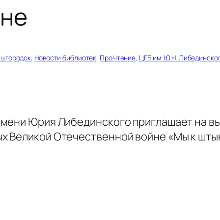
йне
шгородок
, 
Новости библиотек
, 
ПроЧтение
, 
ЦГБ им. Ю.Н. Либединско
имени Юрия Либединского приглашает на в
 Великой Отечественной войне «Мы к штык