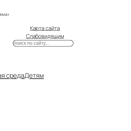
тема»
Карта сайта
Слабовидящим
Поиск
m
ube
нтакте
ая среда
Детям