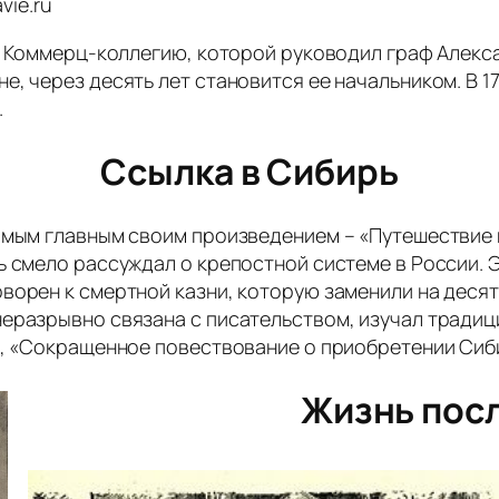
vie.ru
 в Коммерц-коллегию, которой руководил граф Алекс
, через десять лет становится ее начальником. В 17
.
Ссылка в Сибирь
амым главным своим произведением – «Путешествие и
ь смело рассуждал о крепостной системе в России. 
ворен к смертной казни, которую заменили на десять
еразрывно связана с писательством, изучал традици
», «Сокращенное повествование о приобретении Сиби
Жизнь пос