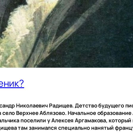
еник?
ександр Николаевич Радищев. Детство будущего п
в село Верхнее Аблязово. Начальное образование
Мальчика поселили у Алексея Аргамакова, который
ищева там занимался специально нанятый франц