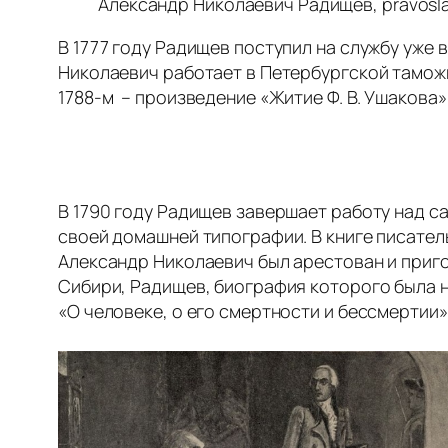
Александр Николаевич Радищев, pravosla
В 1777 году Радищев поступил на службу уже
Николаевич работает в Петербургской таможне
1788-м – произведение «Житие Ф. В. Ушакова»
В 1790 году Радищев завершает работу над с
своей домашней типографии. В книге писател
Александр Николаевич был арестован и приго
Сибири, Радищев, биография которого была н
«О человеке, о его смертности и бессмертии