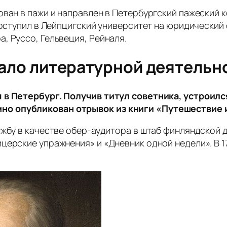
ован в пажи и направлен в Петербургский пажеский к
поступил в Лейпцигский университет на юридический 
, Руссо, Гельвеция, Рейналя.
ало литературной деятельн
 в Петербург. Получив титул советника, устроился
о опубликован отрывок из книги «Путешествие и
ужбу в качестве обер-аудитора в штаб финляндской д
церские упражнения» и «Дневник одной недели». В 1