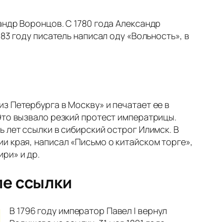
андр Воронцов. С 1780 года Александр
83 году писатель написал оду «Вольность», в
з Петербурга в Москву» и печатает ее в
Это вызвало резкий протест императрицы.
 лет ссылки в сибирский острог Илимск. В
и края, написал «Письмо о китайском торге»,
ри» и др.
ле ссылки
В 1796 году император Павел I вернул