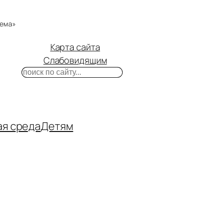
тема»
Карта сайта
Слабовидящим
Поиск
m
ube
нтакте
ая среда
Детям