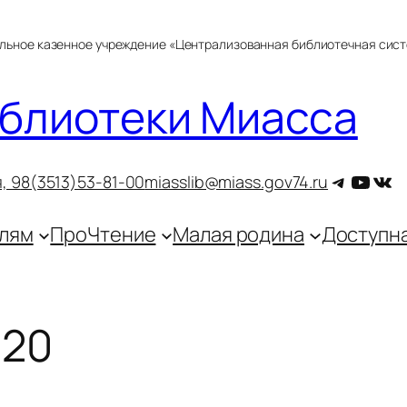
альное казенное учреждение «Централизованная библиотечная сис
блиотеки Миасса
Telegra
YouT
ВКо
, 9
8(3513)53-81-00
miasslib@miass.gov74.ru
лям
ПроЧтение
Малая родина
Доступн
020