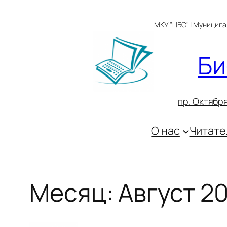
Перейти
к
МКУ "ЦБС" | Муницип
содержимому
Би
пр. Октября
О нас
Читате
Месяц:
Август 2