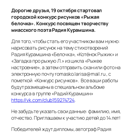
Дорогие друзья, 19 октября стартовал
городской конкурс рисунков «Рыжая
белочка». Конкурс посвящен творчеству
миасского поэта Радия Курамшина.
Для того, чтобы стать его участником вам нужно:
нарисовать рисунок на тему стихотворений
Радия Курамшина «Белочка», «Котёнок Рыжик» и
«Загадка про рыжую Л.» из цикла «Рыжее
настроение», а затем отправить скан или фото на
электронную почту romasko.larisa@mail.ru , с
пометкой «Конкурс рисунков». Все ваши работы
будут размещены в специальном альбоме
конкурса в группе «Радий Курамшин»
https://vk.com/club159274724
.
Не забудьте указать свои данные: фамилию, имя,
отчество. Приглашаем к участию детей до 14 лет!
Победителей ждут дипломы, автограф Радия