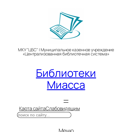
Перейти
к
содержимому
МКУ "ЦБС" | Муниципальное казенное учреждение
«Централизованная библиотечная система»
Библиотеки
Миасса
Карта сайта
Слабовидящим
Поиск
Меню