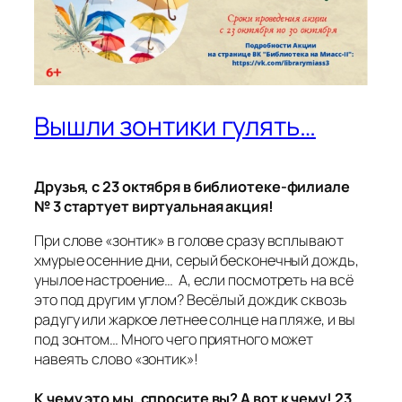
Вышли зонтики гулять…
Друзья, с 23 октября в библиотеке-филиале
№ 3 стартует виртуальная акция!
При слове «зонтик» в голове сразу всплывают
хмурые осенние дни, серый бесконечный дождь,
унылое настроение… А, если посмотреть на всё
это под другим углом? Весёлый дождик сквозь
радугу или жаркое летнее солнце на пляже, и вы
под зонтом… Много чего приятного может
навеять слово «зонтик»!
К чему это мы, спросите вы? А вот к чему! 23