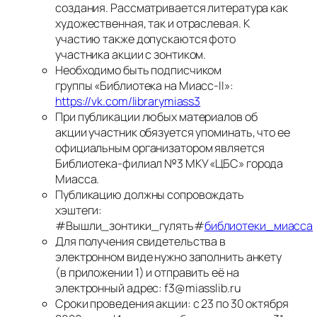
создания. Рассматривается литература как
художественная, так и отраслевая. К
участию также допускаются фото
участника акции с зонтиком.
Необходимо быть подписчиком
группы «Библиотека на Миасс-II»:
https://vk.com/librarymiass3
При публикации любых материалов об
акции участник обязуется упоминать, что ее
официальным организатором является
Библиотека-филиал №3 МКУ «ЦБС» города
Миасса.
Публикацию должны сопровождать
хэштеги:
#Вышли_зонтики_гулять#
библиотеки_миасса
Для получения свидетельства в
электронном виде нужно заполнить анкету
(в приложении 1) и отправить её на
электронный адрес: f3@miasslib.ru
Сроки проведения акции: с 23 по 30 октября