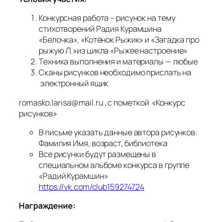
Конкурсная работа – рисунок на тему
стихотворений Радия Курамшина
«Белочка», «Котёнок Рыжик» и «Загадка про
рыжую Л.»из цикла «Рыжее настроение»
Техника выполнения и материалы — любые
Сканы рисунков необходимо прислать на
электронный ящик
romasko.larisa@mail.ru , с пометкой «Конкурс
рисунков»
В письме указать данные автора рисунков:
Фамилия Имя, возраст, библиотека
Все рисунки будут размещены в
специальном альбоме конкурса в группе
«Радий Курамшин»
https://vk.com/club159274724
Награждение: