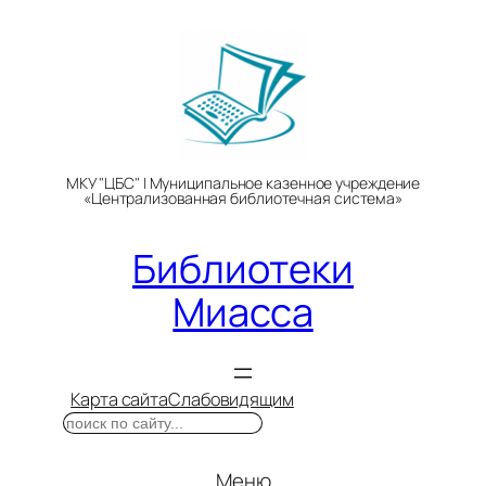
Перейти
к
содержимому
МКУ "ЦБС" | Муниципальное казенное учреждение
«Централизованная библиотечная система»
Библиотеки
Миасса
Карта сайта
Слабовидящим
Поиск
Меню