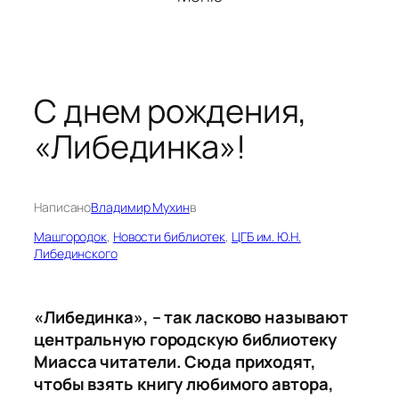
С днем рождения,
«Либединка»!
Написано
Владимир Мухин
в
Машгородок
, 
Новости библиотек
, 
ЦГБ им. Ю.Н.
Либединского
«Либединка», – так ласково называют
центральную городскую библиотеку
Миасса читатели. Сюда приходят,
чтобы взять книгу любимого автора,