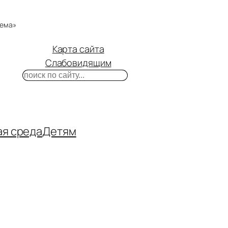
тема»
Карта сайта
Слабовидящим
Поиск
m
ube
нтакте
ая среда
Детям