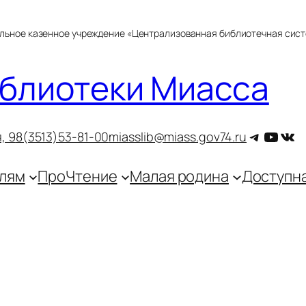
альное казенное учреждение «Централизованная библиотечная сис
блиотеки Миасса
Telegra
YouT
ВКо
, 9
8(3513)53-81-00
miasslib@miass.gov74.ru
лям
ПроЧтение
Малая родина
Доступн