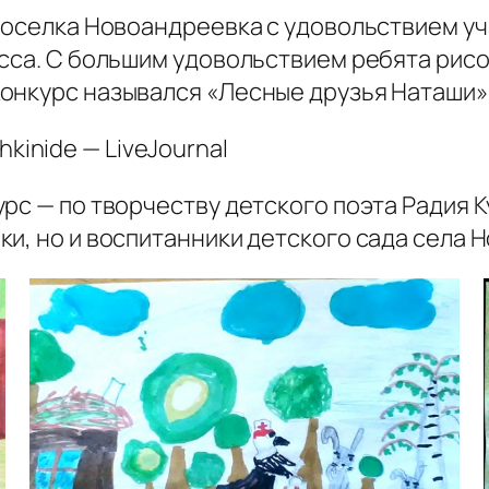
 поселка Новоандреевка с удовольствием уч
асса. С большим удовольствием ребята рисо
онкурс назывался «Лесные друзья Наташи»
рс — по творчеству детского поэта Радия 
и, но и воспитанники детского сада села 