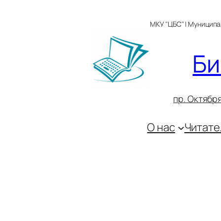
Перейти
к
МКУ "ЦБС" | Муницип
содержимому
Би
пр. Октября
О нас
Читате