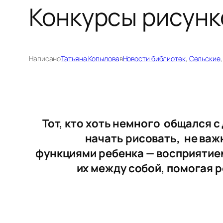
Конкурсы рисунк
Написано
Татьяна Копылова
в
Новости библиотек
, 
Сельские
,
Тот, кто хоть немного общался с
начать рисовать, не важн
функциями ребенка — восприятием
их между собой, помогая 