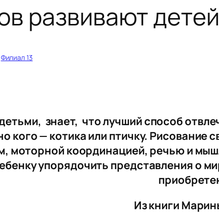
ов развивают дете
 
Филиал 13
 детьми, знает, что лучший способ отвле
о кого — котика или птичку.
Рисование с
, моторной координацией, речью и мыш
ребенку упорядочить представления о ми
приобретен
Из книги Марин