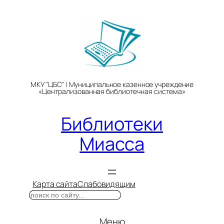
Перейти
к
содержимому
МКУ "ЦБС" | Муниципальное казенное учреждение
«Централизованная библиотечная система»
Библиотеки
Миасса
Карта сайта
Слабовидящим
Поиск
Меню