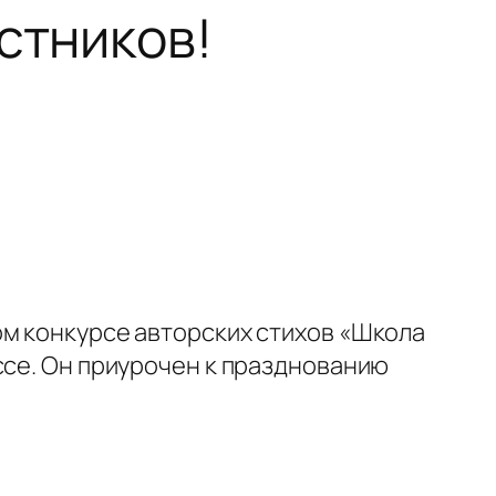
стников!
ом конкурсе авторских стихов «Школа
ссе. Он приурочен к празднованию