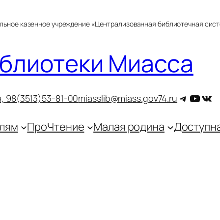
альное казенное учреждение «Централизованная библиотечная сис
блиотеки Миасса
Telegra
YouT
ВКо
, 9
8(3513)53-81-00
miasslib@miass.gov74.ru
лям
ПроЧтение
Малая родина
Доступн