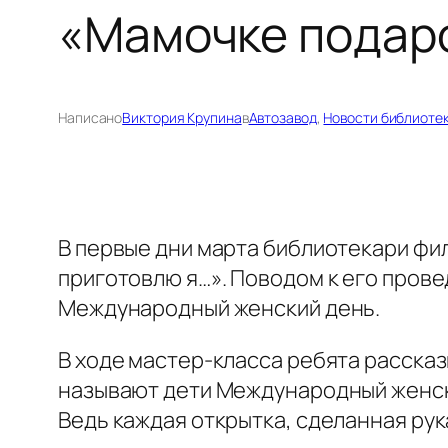
«Мамочке подар
Написано
Виктория Крупина
в
Автозавод
, 
Новости библиоте
В первые дни марта библиотекари фи
приготовлю я…». Поводом к его пров
Международный женский день.
В ходе мастер-класса ребята рассказ
называют дети Международный женски
Ведь каждая открытка, сделанная рук