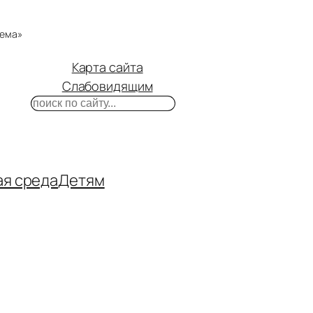
тема»
Карта сайта
Слабовидящим
Поиск
m
ube
нтакте
ая среда
Детям