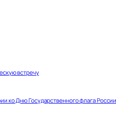
ескую встречу
ии ко Дню Государственного флага Росси