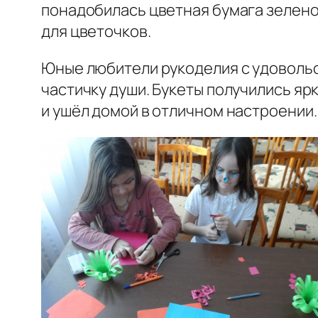
понадобилась цветная бумага зеленог
для цветочков.
Юные любители рукоделия с удовольст
частичку души. Букеты получились яр
и ушёл домой в отличном настроении.