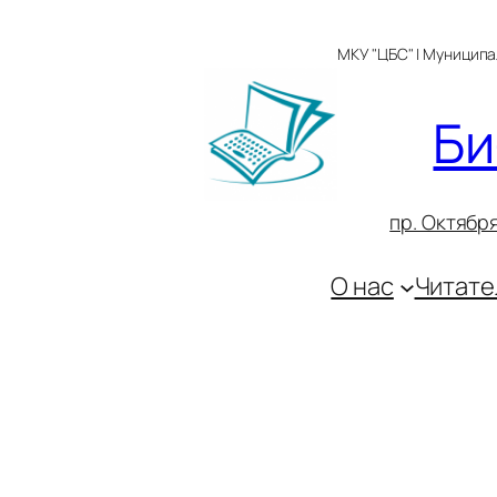
Перейти
к
МКУ "ЦБС" | Муницип
содержимому
Би
пр. Октября
О нас
Читате