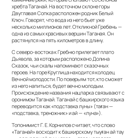
хребта Таганай. На восточном склоне горы
Двуглавая Сопка расположен родник Белый
Ключ. Говорят, что вода из него бьет уже
несколько миллионов лет. Откликной Гребень —
одна из самых красивых вершин Таганая. Он
растянулся на пять километров в длину.
С северо-востока к Гребню прилегает плато
Дьявола, за которым расположено Долина
Сказок, чьи скалы напоминают сказочных
героев. На горе Круглица находится колодец
Вечной молодости. По поверьям тот, кто сможет
из него напиться, будет вечно молодым.
Происхождение названия нацпарка связывают с
оронимом Таганай. Таганай с башкирского языка
переводится как «подставка луны» (таған —
«подставка, треножник» и ай — «луна»).
Топонимист Г. Е. Корнилов считает, что слово
«Таганай» восходит к башкирскому тыуған ай тау