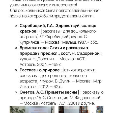
узнали много нового и интересного!
Для дошкольников была подготовлена книжная
полка, на которой были представлены книги:
Скребицкий, Г.А. .Здравствуй, солнце
красное!
: [рассказы : для дошкольного
возраста] / Г. Скребицкий ; худож. С.
Куприянов. — Москва : Малыш, 1987. – 33с
.
Времена года: Стихи и рассказы о
природе / предисл., сост. Н. Сидориной ;
худож. Н. Доронин. — Москва : АСТ :
Астрель, 2004. — 168 с.
Рассказы о природе
: [стихотворения и
рассказы : для среднего школьного
возраста] / худож. В. Дугин. — Москва : Мир
Искателя, 2012. — 62 с.
Онегов, А.С. Приметы весны ] :
рассказы о
природе / А. С. Онегов ; ил. М. Федоровской.
— Москва : Астрель : АСТ, 2001 и другие.