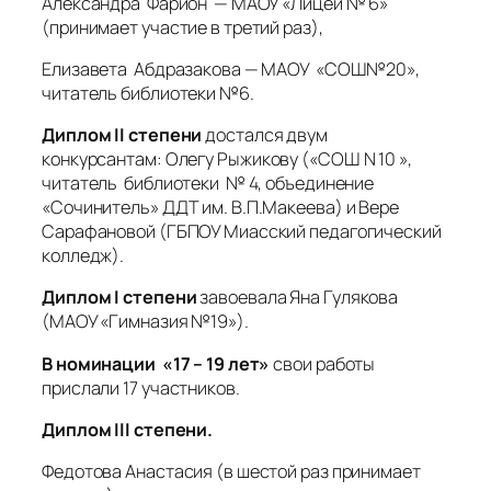
Александра Фарион — МАОУ «Лицей № 6»
(принимает участие в третий раз),
Елизавета Абдразакова — МАОУ «СОШ№20»,
читатель библиотеки №6.
Диплом II степени
достался двум
конкурсантам:
Олегу Рыжикову
(«СОШ N 10 »,
читатель библиотеки № 4, объединение
«Сочинитель» ДДТ им. В.П.Макеева) и Вере
Сарафановой (ГБПОУ Миасский педагогический
колледж).
Диплом I степени
завоевала Яна Гулякова
(МАОУ «Гимназия №19»).
В номинации «17 – 19 лет»
свои работы
прислали 17 участников.
Диплом III степени.
Федотова Анастасия (в шестой раз принимает