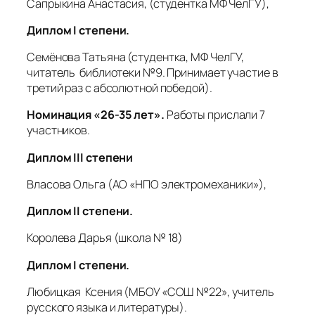
Сапрыкина Анастасия, (студентка МФ ЧелГУ),
Диплом
I
степени.
Семёнова Татьяна
(студентка, МФ ЧелГУ,
читатель библиотеки №9. Принимает участие в
третий раз с абсолютной победой).
Номинация «26-35 лет».
Работы прислали 7
участников.
Диплом III степени
Власова Ольга
(АО «НПО электромеханики»),
Диплом
II
степени.
Королева Дарья (школа № 18)
Диплом
I
степени.
Любицкая Ксения
(МБОУ «СОШ №22», учитель
русского языка и литературы).