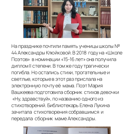
На празднике почтили память ученицы школы №
44 Александры Клюйковой. В 2018 году на «Школе
Поэтов» в номинации «15-16 лет» она получила
диплом II степени. В том же году трагически
погибла. Но остались стихи, трогательные и
светлые, которые в этот раз прислала на
электронную почту её мама. Поэт Мария
Вашкеева подготовила сборник стихов девочки
«Ну, здравствуй», по названию одного из
стихотворений. Библиотекарь Елена Лукина
зачитала стихотворения собравшимся и
передала сборник маме Александры.