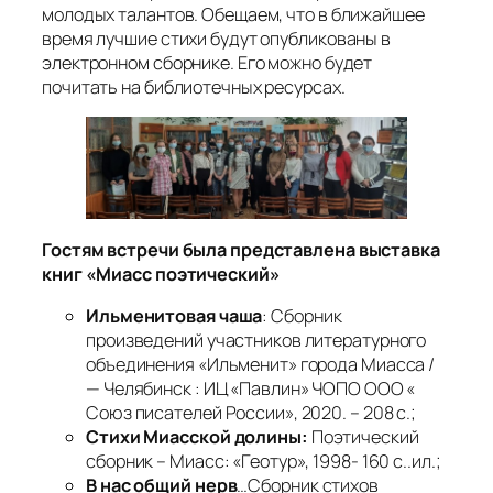
молодых талантов. Обещаем, что в ближайшее
время лучшие стихи будут опубликованы в
электронном сборнике. Его можно будет
почитать на библиотечных ресурсах.
Гостям встречи была представлена выставка
книг «Миасс поэтический»
Ильменитовая чаша
: Сборник
произведений участников литературного
объединения «Ильменит» города Миасса /
— Челябинск : ИЦ «Павлин» ЧОПО ООО «
Союз писателей России», 2020. – 208 с.;
Стихи Миасской долины:
Поэтический
сборник – Миасс: «Геотур», 1998- 160 с..ил.;
В нас общий нерв
…Сборник стихов