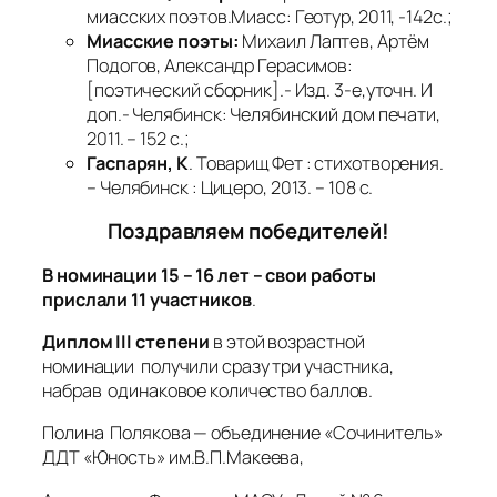
миасских поэтов.Миасс: Геотур, 2011, -142с.;
Миасские поэты:
Михаил Лаптев, Артём
Подогов, Александр Герасимов:
[поэтический сборник].- Изд. 3-е,уточн. И
доп.- Челябинск: Челябинский дом печати,
2011. – 152 с.;
Гаспарян, К
. Товарищ Фет : стихотворения.
– Челябинск : Цицеро, 2013. – 108 с.
Поздравляем победителей!
В номинации 15 – 16 лет – свои работы
прислали 11 участников
.
Диплом III степени
в этой возрастной
номинации получили сразу три участника,
набрав одинаковое количество баллов.
Полина Полякова — объединение «Сочинитель»
ДДТ «Юность» им.В.П.Макеева,