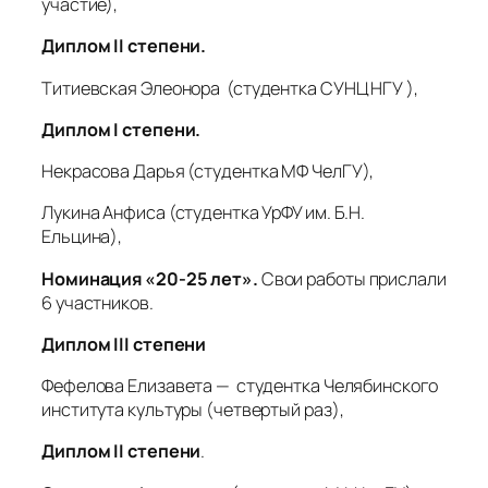
участие),
Диплом II степени.
Титиевская Элеонора
(студентка СУНЦ НГУ
),
Диплом I степени.
Некрасова Дарья
(студентка МФ ЧелГУ),
Лукина Анфиса (студентка УрФУ им. Б.Н.
Ельцина),
Номинация «20-25 лет».
Свои работы прислали
6 участников.
Диплом III степени
Фефелова Елизавета — студентка Челябинского
института культуры (четвертый раз),
Диплом II степени
.