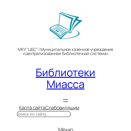
Перейти
к
содержимому
МКУ "ЦБС" | Муниципальное казенное учреждение
«Централизованная библиотечная система»
Библиотеки
Миасса
Карта сайта
Слабовидящим
Поиск
Меню