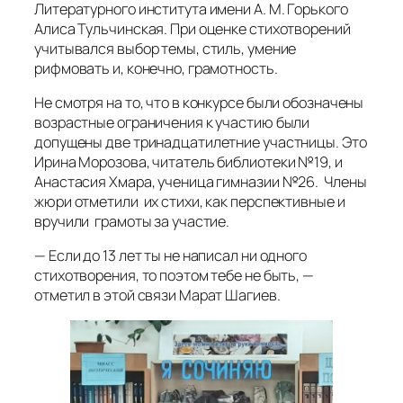
Литературного института имени А. М. Горького
Алиса Тульчинская. При оценке стихотворений
учитывался выбор темы, стиль, умение
рифмовать и, конечно, грамотность.
Не смотря на то, что в конкурсе были обозначены
возрастные ограничения к участию были
допущены две тринадцатилетние участницы. Это
Ирина Морозова, читатель библиотеки №19, и
Анастасия Хмара, ученица гимназии №26. Члены
жюри отметили их стихи, как перспективные и
вручили грамоты за участие.
— Если до 13 лет ты не написал ни одного
стихотворения, то поэтом тебе не быть, —
отметил в этой связи Марат Шагиев.