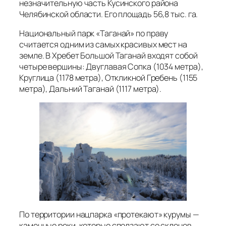
незначительную часть Кусинского района
Челябинской области. Его площадь 56,8 тыс. га.
Национальный парк «Таганай» по праву
считается одним из самых красивых мест на
земле. В Хребет Большой Таганай входят собой
четыре вершины: Двуглавая Сопка (1034 метра),
Круглица (1178 метра), Откликной Гребень (1155
метра), Дальний Таганай (1117 метра).
По территории нацпарка «протекают» курумы —
каменные реки, которые сползают со склонов