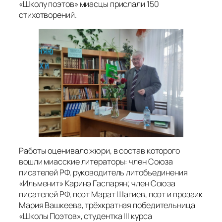
«Школу поэтов» миасцы прислали 150
стихотворений.
Работы оценивало жюри, в состав которого
вошли миасские литераторы: член Союза
писателей РФ, руководитель литобъединения
«Ильменит» Каринэ Гаспарян; член Союза
писателей РФ, поэт Марат Шагиев, поэт и прозаик
Мария Вашкеева, трёхкратная победительница
«Школы Поэтов», студентка III курса