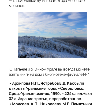
— «восходящей луны гора», «гора молодого
месяца».
О Таганае и о Южном Урале вы всегда можете
взять книги на дом в библиотеке-филиале №4:
• Архипова Н.П., Ястребов Е.В. Как были
открыты Уральские горы. – Свердловск:
Сред.-Урал.кн.изд-во, 1990. – 224 с.: ил.+вкл
32 л.Издание третье, переработанное.
• Моисеев, А.П.; Николаева, М.Е. Памятники