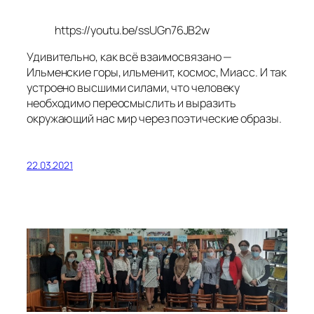
https://youtu.be/ssUGn76JB2w
Удивительно, как всё взаимосвязано —
Ильменские горы, ильменит, космос, Миасс. И так
устроено высшими силами, что человеку
необходимо переосмыслить и выразить
окружающий нас мир через поэтические образы.
22.03.2021