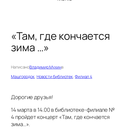
«Там, где кончается
зима …»
Написано
Владимир Мухин
в
Машгородок
, 
Новости библиотек
, 
Филиал 4
Дорогие друзья!
14 марта в 14.00 в библиотеке-филиале №
4 пройдет концерт «Там, где кончается
зима…».