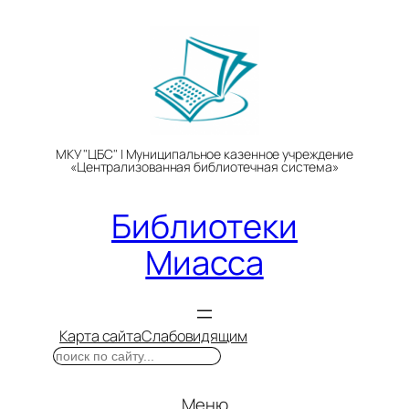
Перейти
к
содержимому
МКУ "ЦБС" | Муниципальное казенное учреждение
«Централизованная библиотечная система»
Библиотеки
Миасса
Карта сайта
Слабовидящим
Поиск
Меню