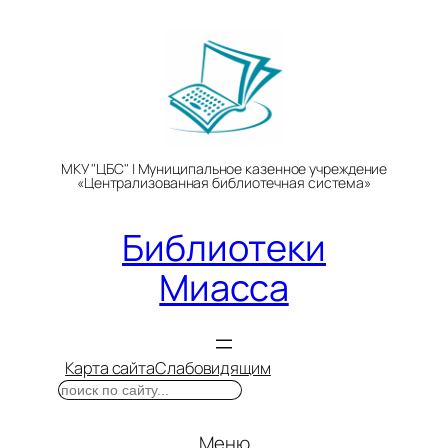
Перейти
к
содержимому
МКУ "ЦБС" | Муниципальное казенное учреждение
«Централизованная библиотечная система»
Библиотеки
Миасса
Карта сайта
Слабовидящим
Поиск
Меню