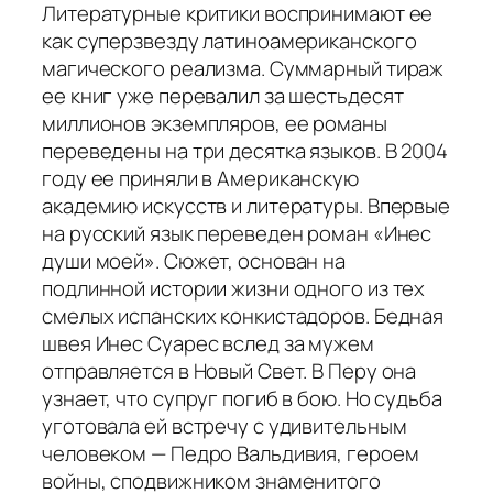
Литературные критики воспринимают ее
как суперзвезду латиноамериканского
магического реализма. Суммарный тираж
ее книг уже перевалил за шестьдесят
миллионов экземпляров, ее романы
переведены на три десятка языков. В 2004
году ее приняли в Американскую
академию искусств и литературы. Впервые
на русский язык переведен роман «Инес
души моей». Сюжет, основан на
подлинной истории жизни одного из тех
смелых испанских конкистадоров. Бедная
швея Инес Cуарес вслед за мужем
отправляется в Новый Cвет. В Перу она
узнает, что супруг погиб в бою. Но судьба
уготовала ей встречу с удивительным
человеком — Педро Вальдивия, героем
войны, сподвижником знаменитого