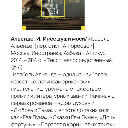
Альенде, И. Инес души моей/
Исабель
Альенде; [пер. с исп. А. Горбовой]. –
Москва: Иностранка, Азбука – Аттикус,
2014. – 384 с. – Текст: непосредственный.
(ф.4)
Исабель Альенде — одна из наиболее
известных латиноамериканских
писательниц, увенчана множеством
премий и литературных званий. Начиная с
первых романов — «Дом духов» и
«Любовь и Тьма» и вплоть до таких книг,
как «Ева Луна», «Сказки Евы Луны», «Дочь
фортуны», «Портрет в коричневых тонах».