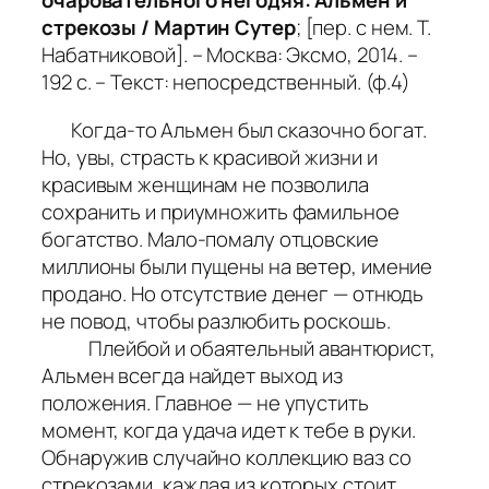
очаровательного негодяя: Альмен и
стрекозы / Мартин Сутер
; [пер. с нем. Т.
Набатниковой]. – Москва: Эксмо, 2014. –
192 с. – Текст: непосредственный. (ф.4)
Когда-то Альмен был сказочно богат.
Но, увы, страсть к красивой жизни и
красивым женщинам не позволила
сохранить и приумножить фамильное
богатство. Мало-помалу отцовские
миллионы были пущены на ветер, имение
продано. Но отсутствие денег — отнюдь
не повод, чтобы разлюбить роскошь.
Плейбой и обаятельный авантюрист,
Альмен всегда найдет выход из
положения. Главное — не упустить
момент, когда удача идет к тебе в руки.
Обнаружив случайно коллекцию ваз со
стрекозами, каждая из которых стоит